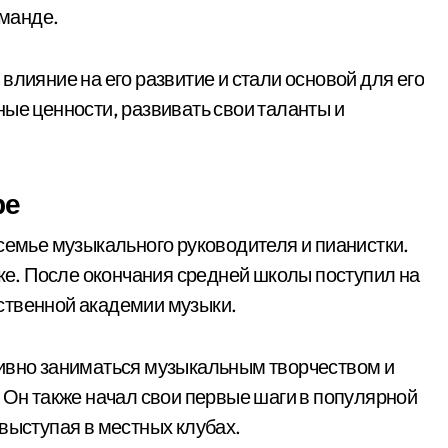
оманде.
влияние на его развитие и стали основой для его
ые ценности, развивать свои таланты и
ре
семье музыкального руководителя и пианистки.
ыке. После окончания средней школы поступил на
ственной академии музыки.
тивно заниматься музыкальным творчеством и
 Он также начал свои первые шаги в популярной
выступая в местных клубах.