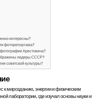
бенно интересны?
сти фоторепортажа?
я фотографии Арестовича?
зображены лидеры СССР?
тие советской культуры?
ние
с к мирозданию, энергии и физическим
ной лаборатории, где изучал основы науки и