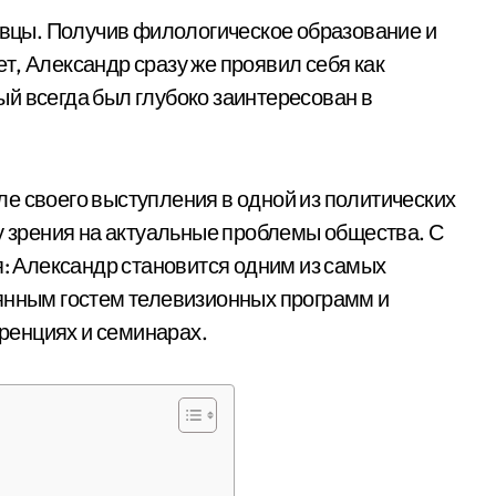
новцы. Получив филологическое образование и
т, Александр сразу же проявил себя как
й всегда был глубоко заинтересован в
е своего выступления в одной из политических
ку зрения на актуальные проблемы общества. С
я: Александр становится одним из самых
янным гостем телевизионных программ и
ренциях и семинарах.