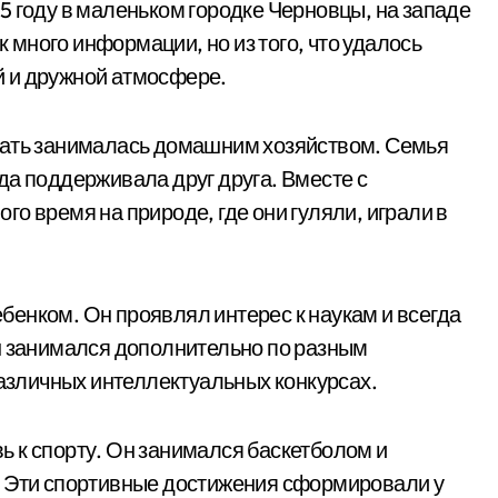
5 году в маленьком городке Черновцы, на западе
к много информации, но из того, что удалось
ой и дружной атмосфере.
мать занималась домашним хозяйством. Семья
да поддерживала друг друга. Вместе с
о время на природе, где они гуляли, играли в
енком. Он проявлял интерес к наукам и всегда
н занимался дополнительно по разным
различных интеллектуальных конкурсах.
 к спорту. Он занимался баскетболом и
. Эти спортивные достижения сформировали у