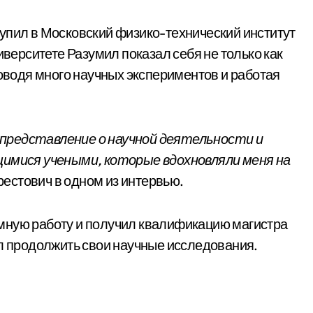
упил в Московский физико-технический институт
иверситете Разумил показал себя не только как
роводя много научных экспериментов и работая
представление о научной деятельности и
щимися учеными, которые вдохновляли меня на
рестович в одном из интервью.
мную работу и получил квалификацию магистра
ел продолжить свои научные исследования.