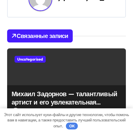
ц
и
я
Связанные записи
п
о
Uncategorised
з
а
п
Михаил Задорнов — талантливый
артист и его увлекательная
и
биография — выдающиеся
pristroykin_
Мар 17, 2022
Этот сайт использует куки-файлы и другие технологии, чтобы помочь
с
достижения, известность и
вам в навигации, а также предоставить лучший пользовательский
интересные факты из личной
опыт.
OK
я