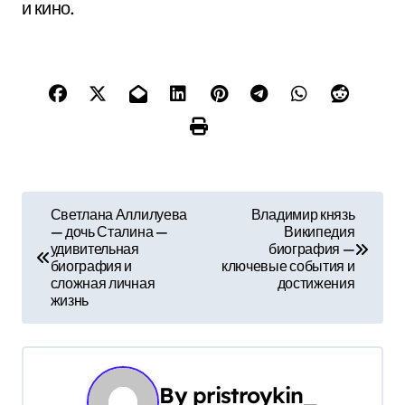
и кино.
Н
Светлана Аллилуева
Владимир князь
— дочь Сталина —
Википедия
а
удивительная
биография —
биография и
ключевые события и
в
сложная личная
достижения
жизнь
и
г
а
By
pristroykin_