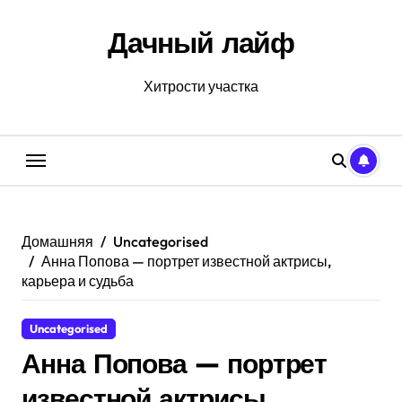
Перейти
к
Дачный лайф
содержанию
Хитрости участка
Домашняя
Uncategorised
Анна Попова — портрет известной актрисы,
карьера и судьба
Uncategorised
Анна Попова — портрет
известной актрисы,