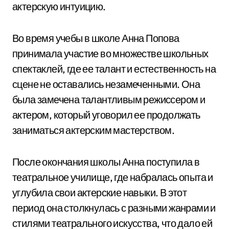
актерскую интуицию.
Во время учебы в школе Анна Попова
принимала участие во множестве школьных
спектаклей, где ее талант и естественность на
сцене не оставались незамеченными. Она
была замечена талантливым режиссером и
актером, который уговорил ее продолжать
заниматься актерским мастерством.
После окончания школы Анна поступила в
театральное училище, где набралась опыта и
углубила свои актерские навыки. В этот
период она столкнулась с разными жанрами и
стилями театрального искусства, что дало ей