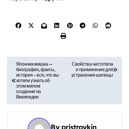
Н
Япончик мишка —
Свойства чистотела
биография, факты,
и применение для
а
история – все, что вы
устранения шипицы
хотели узнать об
в
этом милом
создании на
и
Википедии
г
а
By
pristroykin_