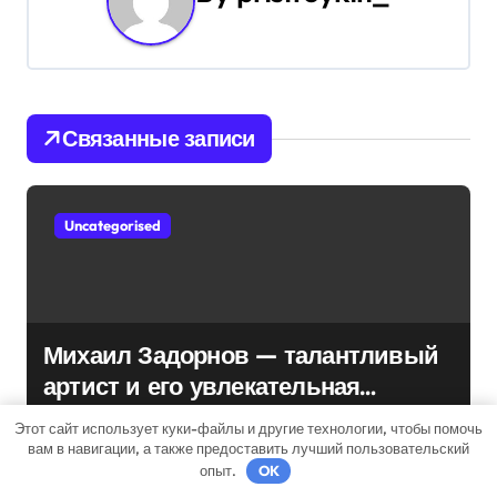
ц
и
я
Связанные записи
п
о
Uncategorised
з
а
п
Михаил Задорнов — талантливый
и
артист и его увлекательная
биография — выдающиеся
с
pristroykin_
Мар 17, 2022
Этот сайт использует куки-файлы и другие технологии, чтобы помочь
достижения, известность и
вам в навигации, а также предоставить лучший пользовательский
я
опыт.
OK
интересные факты из личной