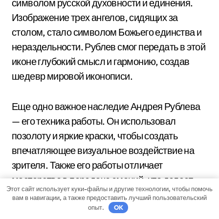
символом русской духовности и единения.
Изображение трех ангелов, сидящих за
столом, стало символом Божьего единства и
нераздельности. Рублев смог передать в этой
иконе глубокий смысл и гармонию, создав
шедевр мировой иконописи.
Еще одно важное наследие Андрея Рублева
— его техника работы. Он использовал
позолоту и яркие краски, чтобы создать
впечатляющее визуальное воздействие на
зрителя. Также его работы отличает
мастерство в передаче эмоций, что делает
Этот сайт использует куки-файлы и другие технологии, чтобы помочь
его иконы не просто изображениями, а
вам в навигации, а также предоставить лучший пользовательский
источниками вдохновения и покаяния.
опыт.
OK