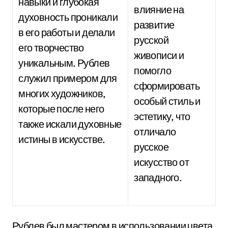
навыки и глубокая
влияние на
духовность проникали
развитие
в его работы и делали
русской
его творчество
живописи и
уникальным. Рублев
помогло
служил примером для
сформировать
многих художников,
особый стиль и
которые после него
эстетику, что
также искали духовные
отличало
истины в искусстве.
русское
искусство от
западного.
Рублев был мастером в использовании цвета