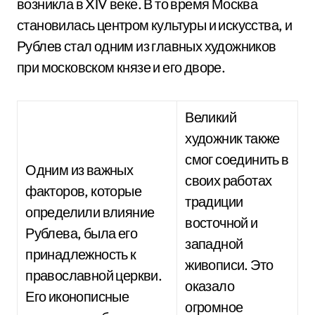
возникла в XIV веке. В то время Москва
становилась центром культуры и искусства, и
Рублев стал одним из главных художников
при московском князе и его дворе.
Великий
художник также
смог соединить в
Одним из важных
своих работах
факторов, которые
традиции
определили влияние
восточной и
Рублева, была его
западной
принадлежность к
живописи. Это
православной церкви.
оказало
Его иконописные
огромное