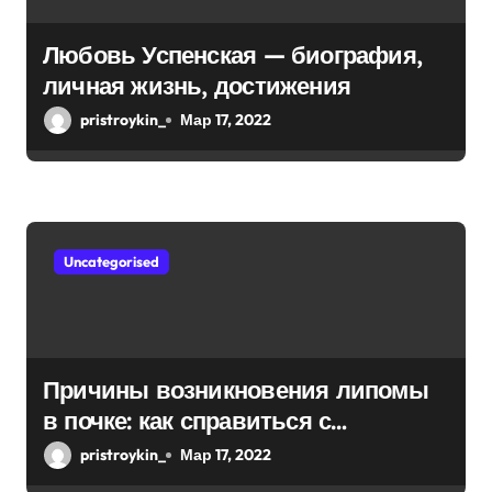
Любовь Успенская — биография,
личная жизнь, достижения
pristroykin_
Мар 17, 2022
Uncategorised
Причины возникновения липомы
в почке: как справиться с
болезнью
pristroykin_
Мар 17, 2022