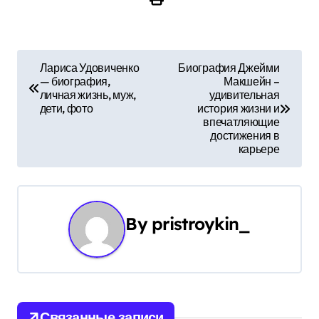
Н
Лариса Удовиченко
Биография Джейми
— биография,
Макшейн –
а
личная жизнь, муж,
удивительная
дети, фото
история жизни и
в
впечатляющие
достижения в
и
карьере
г
а
By
pristroykin_
ц
и
я
Связанные записи