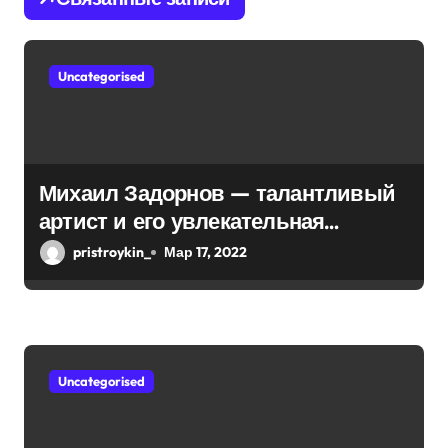
п
о
Uncategorised
з
а
п
Михаил Задорнов — талантливый
и
артист и его увлекательная
биография — выдающиеся
с
pristroykin_
Мар 17, 2022
достижения, известность и
я
интересные факты из личной
м
жизни!
Uncategorised