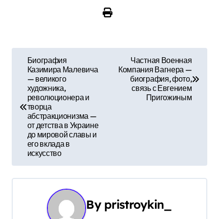
Н
Биография
Частная Военная
Казимира Малевича
Компания Вагнера —
а
— великого
биография, фото,
художника,
связь с Евгением
в
революционера и
Пригожиным
творца
и
абстракционизма —
от детства в Украине
г
до мировой славы и
его вклада в
а
искусство
ц
и
By
pristroykin_
я