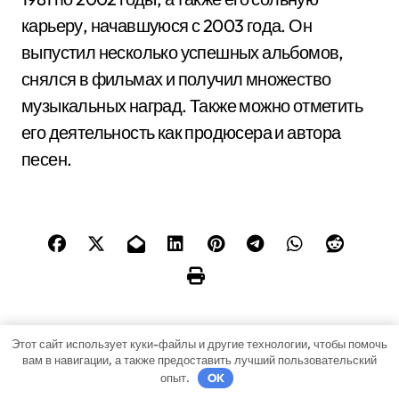
карьеру, начавшуюся с 2003 года. Он
выпустил несколько успешных альбомов,
снялся в фильмах и получил множество
музыкальных наград. Также можно отметить
его деятельность как продюсера и автора
песен.
Этот сайт использует куки-файлы и другие технологии, чтобы помочь
Н
вам в навигации, а также предоставить лучший пользовательский
Биография и личная
Обзор популярных
опыт.
OK
жизнь Курковой
средств от шипиц и
а
Равшаны —
их эффективность