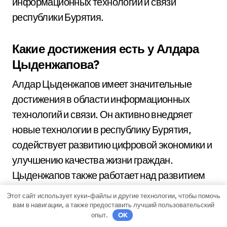
информационных технологий и связи
республики Бурятия.
Какие достижения есть у Алдара
Цыденжапова?
Алдар Цыденжапов имеет значительные
достижения в области информационных
технологий и связи. Он активно внедряет
новые технологии в республику Бурятия,
содействует развитию цифровой экономики и
улучшению качества жизни граждан.
Цыденжапов также работает над развитием
электронного правительства и
Этот сайт использует куки-файлы и другие технологии, чтобы помочь
трансформации региона в международный
вам в навигации, а также предоставить лучший пользовательский
опыт.
OK
центр информационных технологий.