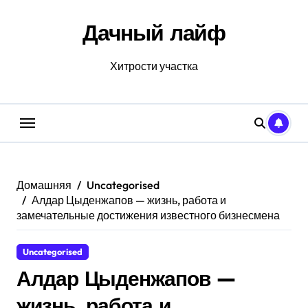
Перейти
к
Дачный лайф
содержанию
Хитрости участка
Домашняя
Uncategorised
Алдар Цыденжапов — жизнь, работа и
замечательные достижения известного бизнесмена
Uncategorised
Алдар Цыденжапов —
жизнь, работа и