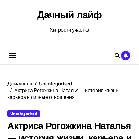
Перейти
к
Дачный лайф
содержанию
Хитрости участка
Домашняя
Uncategorised
Актриса Рогожкина Наталья — история жизни,
карьера и личные отношения
Uncategorised
Актриса Рогожкина Наталья
— история жизни, карьера и