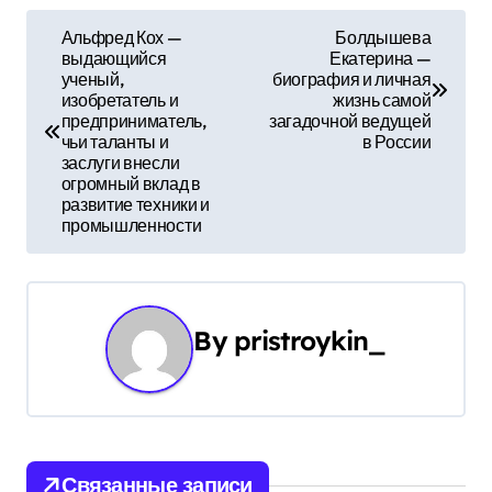
Н
Альфред Кох —
Болдышева
выдающийся
Екатерина —
а
ученый,
биография и личная
изобретатель и
жизнь самой
в
предприниматель,
загадочной ведущей
чьи таланты и
в России
и
заслуги внесли
огромный вклад в
г
развитие техники и
промышленности
а
ц
и
By
pristroykin_
я
п
о
Связанные записи