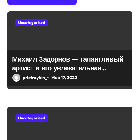
з
а
Uncategorised
п
и
с
Михаил Задорнов — талантливый
артист и его увлекательная
я
биография — выдающиеся
pristroykin_
Мар 17, 2022
м
достижения, известность и
интересные факты из личной
жизни!
Uncategorised