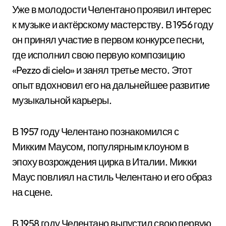
Уже в молодости Челентано проявил интерес
к музыке и актёрскому мастерству. В 1956 году
он принял участие в первом конкурсе песни,
где исполнил свою первую композицию
«Pezzo di cielo» и занял третье место. Этот
опыт вдохновил его на дальнейшее развитие
музыкальной карьеры.
В 1957 году Челентано познакомился с
Микким Маусом, популярным клоуном в
эпоху возрождения цирка в Италии. Микки
Маус повлиял на стиль Челентано и его образ
на сцене.
В 1958 году Челентано выпустил свою первую