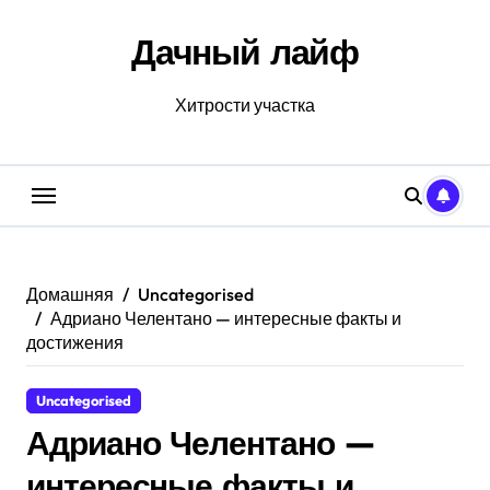
Перейти
к
Дачный лайф
содержанию
Хитрости участка
Домашняя
Uncategorised
Адриано Челентано — интересные факты и
достижения
Uncategorised
Адриано Челентано —
интересные факты и