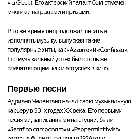
via Gluck). Его актерский талант был отмечен
многими наградами и призами.
В то же время он продолжал писать и
исполнять музыку, выпуская такие
популярные хиты, как «Azzurro» и «Confessa».
Его музыкальный успех был столь же
впечатляющим, как и его успех в кино.
Первые песни
Адриано Челентано начал свою музыкальную
карьеру в 50-х годах XX века. Его первыми
песнями, записанными на студии, были
«Serafino campanaro» и «Peppermint twist»,
которые были выпущены в 1959 году.