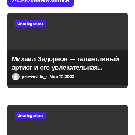
п
о
Uncategorised
з
а
п
Михаил Задорнов — талантливый
и
артист и его увлекательная
биография — выдающиеся
с
pristroykin_
Мар 17, 2022
достижения, известность и
я
интересные факты из личной
м
жизни!
Uncategorised