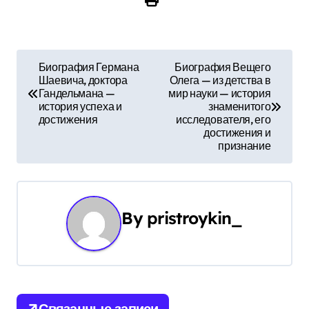
Н
Биография Германа
Биография Вещего
Шаевича, доктора
Олега — из детства в
а
Гандельмана —
мир науки — история
история успеха и
знаменитого
в
достижения
исследователя, его
достижения и
и
признание
г
а
By
pristroykin_
ц
и
я
Связанные записи