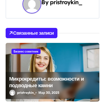
By
pristroykin_
г
а
ц
и
Связанные записи
я
п
Бизнес советник
о
з
Микрокредиты: возможности и
а
подводные камни
п
pristroykin_
Мар 30, 2025
и