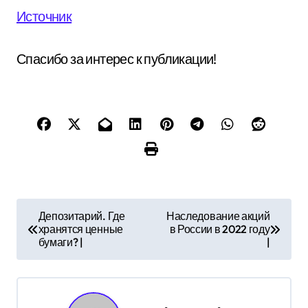
Источник
Спасибо за интерес к публикации!
Н
Депозитарий. Где
Наследование акций
хранятся ценные
в России в 2022 году
а
бумаги? |
|
в
и