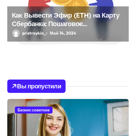
Как Вывести Эфир (ETH) на Карту
Сбербанка: Пошаговое
Руководство
pristroykin_
Май 14, 2024
Вы пропустили
Бизнес советник