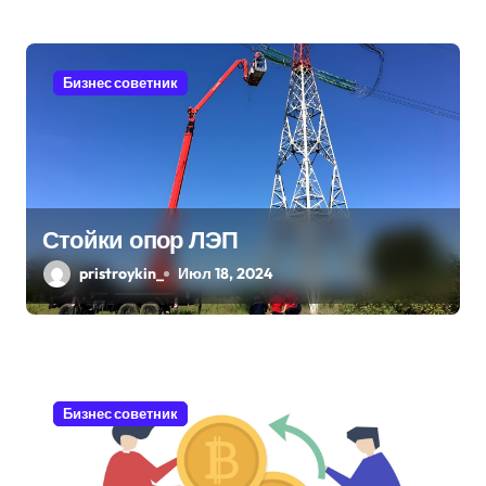
с
я
Бизнес советник
м
Стойки опор ЛЭП
pristroykin_
Июл 18, 2024
Бизнес советник