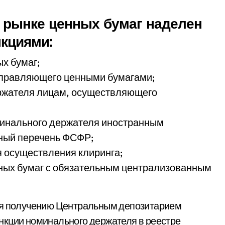
 рынке ценных бумаг наделен
кциями:
х бумаг;
 управляющего ценными бумагами;
ержателя лицам, осуществляющего
минального держателя иностранным
ный перечень ФСФР;
я осуществления клиринга;
ных бумаг с обязательным централизованным
аря получению Центральным депозитарием
нкции номинального держателя в реестре