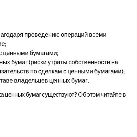
благодаря проведению операций всеми
ме;
 с ценными бумагами;
ных бумаг (риски утраты собственности на
язательств по сделкам с ценными бумагами);
таве владельцев ценных бумаг.
а ценных бумаг существуют? Об этом читайте в