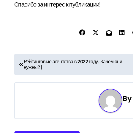
Спасибо за интерес к публикации!
Н
Рейтинговые агентства в 2022 году. Зачем они
нужны? |
а
в
и
B
г
а
ц