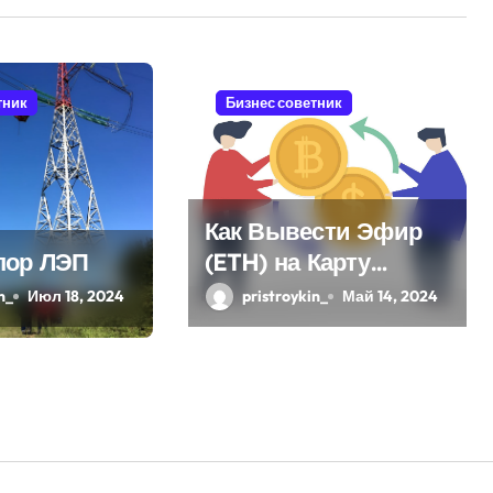
тник
Бизнес советник
Как Вывести Эфир
пор ЛЭП
(ETH) на Карту
Сбербанка:
n_
Июл 18, 2024
pristroykin_
Май 14, 2024
Пошаговое
Руководство