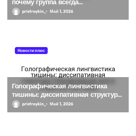
почему группа всегда
я
хаотизируется в 4-мерном
pristroykin_
Май 1, 2026
м
пространстве
Новости плюс
Голографическая лингвистика
тишины: диссипативная структура
планирования дня в открытых
pristroykin_
Май 1, 2026
системах