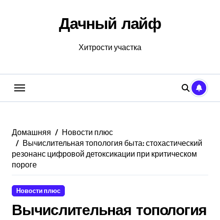
Перейти
к
Дачный лайф
содержанию
Хитрости участка
Домашняя
Новости плюс
Вычислительная топология быта: стохастический
резонанс цифровой детоксикации при критическом
пороге
Новости плюс
Вычислительная топология