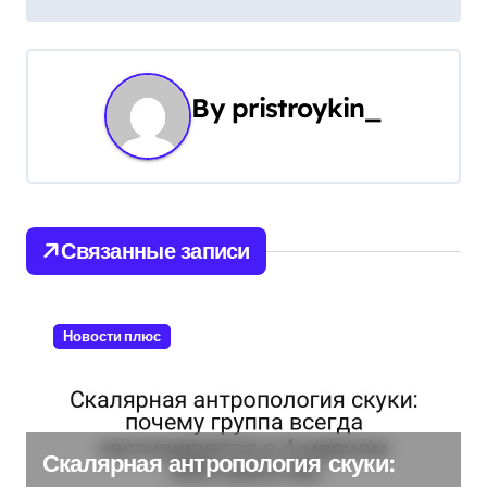
а
ц
и
By
pristroykin_
я
п
о
Связанные записи
з
а
Новости плюс
п
и
с
Скалярная антропология скуки: