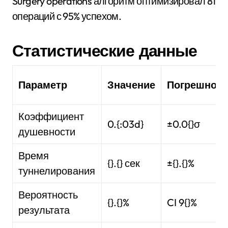
Surgery operations алгоритм оптимизировал 81
операций с 95% успехом.
Статистические данные
Параметр
Значение
Погрешност
Коэффициент
0.{:03d}
±0.0{}σ
душевности
Время
{}.{} сек
±{}.{}%
туннелирования
Вероятность
{}.{}%
CI 9{}%
результата