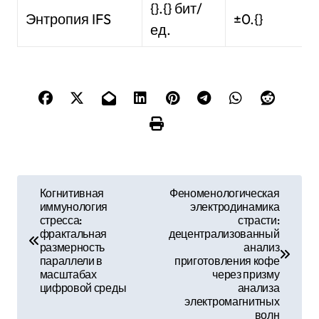
{}.{} бит/
Энтропия IFS
±0.{}
ед.
Н
Когнитивная
Феноменологическая
иммунология
электродинамика
а
стресса:
страсти:
фрактальная
децентрализованный
в
размерность
анализ
параллели в
приготовления кофе
и
масштабах
через призму
цифровой среды
анализа
г
электромагнитных
волн