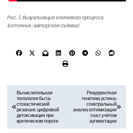
Рис. 1. Визуализация ключевого процесса
(источник: авторская съёмка)
Н
Вычислительная
Рекуррентная
топология быта:
генетика успеха:
а
стохастический
спектральный
резонанс цифровой
анализ оптимизации
в
детоксикации при
сна с учётом
критическом пороге
аугментации
и