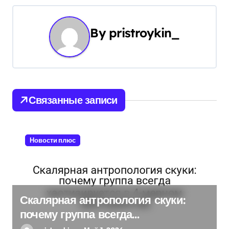
г
а
By
pristroykin_
ц
и
я
Связанные записи
п
о
Новости плюс
з
а
п
Скалярная антропология скуки:
почему группа всегда
и
хаотизируется в 4-мерном