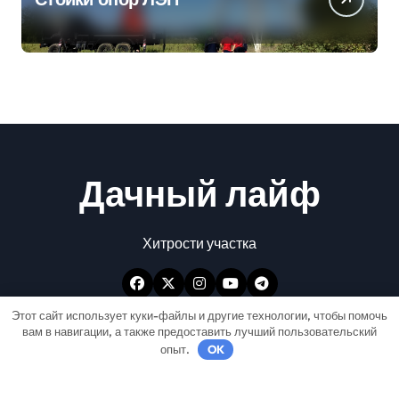
Дачный лайф
Хитрости участка
Этот сайт использует куки-файлы и другие технологии, чтобы помочь
вам в навигации, а также предоставить лучший пользовательский
опыт.
OK
Авторские права © Все права защищены
|
Newspaperup
от
Themeansar
.