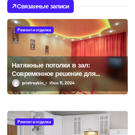
ц
Связанные записи
и
я
Ремонт и отделка
п
о
з
Натяжные потолки в зал:
Современное решение для
а
стильного интерьера
pristroykin_
Июн 11, 2024
п
и
с
я
Ремонт и отделка