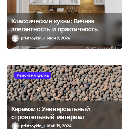
м
Классические кухни: Вечная
элегантность и практичность
pristroykin_
Июн 9, 2024
Ремонт и отделка
Керамзит: Универсальный
строительный материал
pristroykin_
Май 19, 2024