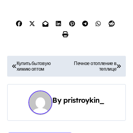
Н
Купить бытовую
Печное отопление в
химию оптом
теплице
а
в
и
By
pristroykin_
г
а