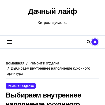
Перейти
к
Дачный лайф
содержанию
Хитрости участка
Домашняя
Ремонт и отделка
Выбираем внутреннее наполнение кухонного
гарнитура
Ремонт и отделка
Выбираем внутреннее
наполнение кухонного