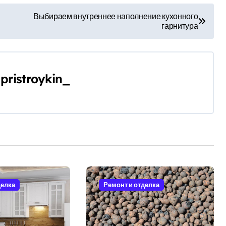
Выбираем внутреннее наполнение кухонного
гарнитура
y
pristroykin_
делка
Ремонт и отделка