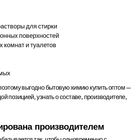
растворы для стирки
ухонных поверхностей
 комнат и туалетов
омых
 поэтому выгодно бытовую химию купить оптом —
ой позицией, узнать о составе, производителе,
тирована производителем
батывается так, чтобы одновременно с