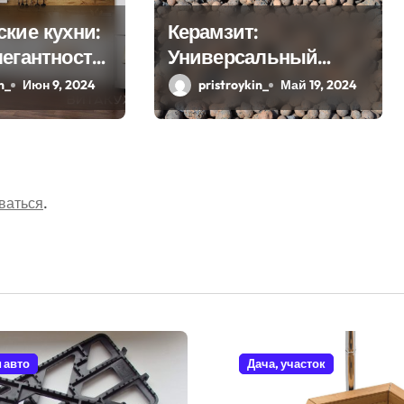
кие кухни:
Керамзит:
легантность
Универсальный
чность
строительный
n_
Июн 9, 2024
pristroykin_
Май 19, 2024
материал
ваться
.
и авто
Дача, участок