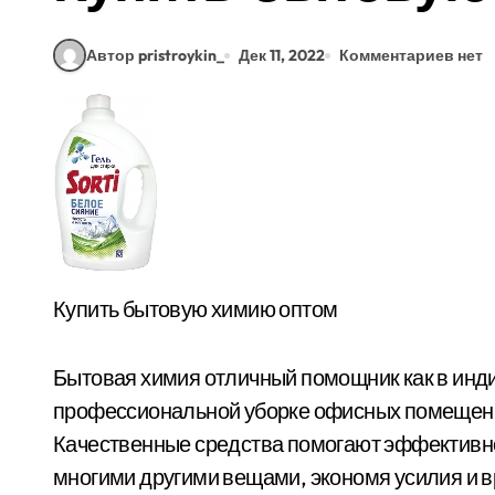
Автор pristroykin_
Дек 11, 2022
Комментариев нет
Купить бытовую химию оптом
Бытовая химия отличный помощник как в инди
профессиональной уборке офисных помещени
Качественные средства помогают эффективно
многими другими вещами, экономя усилия и в