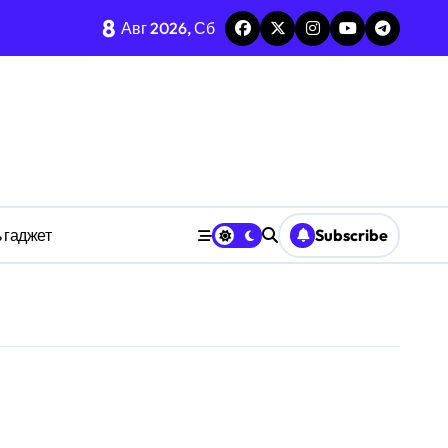
8
Авг 2026, Сб
изадачности
ве
 гаджет
Subscribe
анстве
ности индивидуума
ве