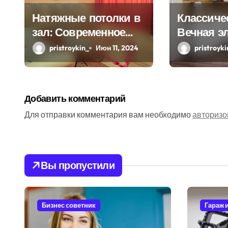
з
Натяжные потолки в
Классичес
зал: Современное
Вечная э
а
решение для
и практи
pristroykin_
Июн 11, 2024
pristroyki
п
стильного интерьера
и
с
Добавить комментарий
я
Для отправки комментария вам необходимо
авторизо
м
Вы пропустили
Бизнес советник
Гараж 