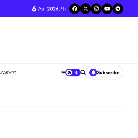
тых системах
6
Авг 2026, Чт
изадачности
ве
 гаджет
Subscribe
анстве
ности индивидуума
ве