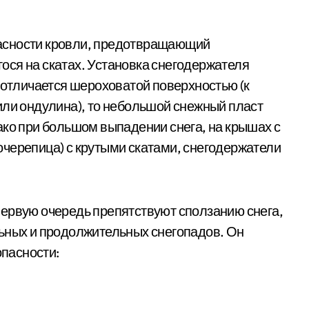
асности кровли, предотвращающий
ся на скатах. Установка снегодержателя
 отличается шероховатой поверхностью (к
или ондулина), то небольшой снежный пласт
ако при большом выпадении снега, на крышах с
черепица) с крутыми скатами, снегодержатели
первую очередь препятствуют сползанию снега,
льных и продолжительных снегопадов. Он
опасности: