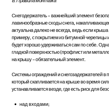
6. Правила монтажа
Снегодержатель – важнейший элемент безоп
лавинообразные сходы снега, накапливающего
актуальна далеко не всегда, ведь если крыша
примеру, с покрытием из битумной черепицы 
будет хорошо удерживаться сам по себе. Одн
гладкой поверхностью (профлист или металло
на крышу – обязательный элемент.
Системы ограждений и снегозадержателей в 
который скапливается на крыше во время си
устанавливается везде, где есть риск для без
над входами;