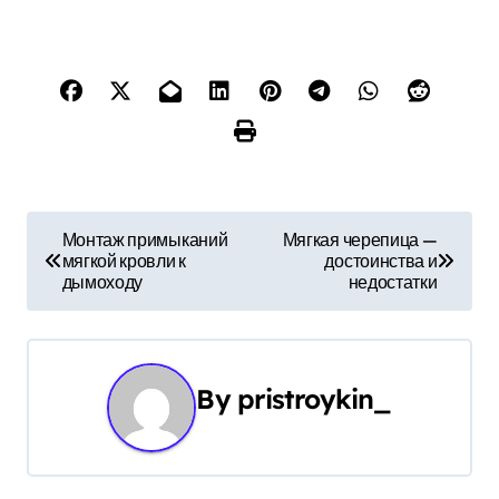
Н
Монтаж примыканий
Мягкая черепица —
мягкой кровли к
достоинства и
а
дымоходу
недостатки
в
и
By
pristroykin_
г
а