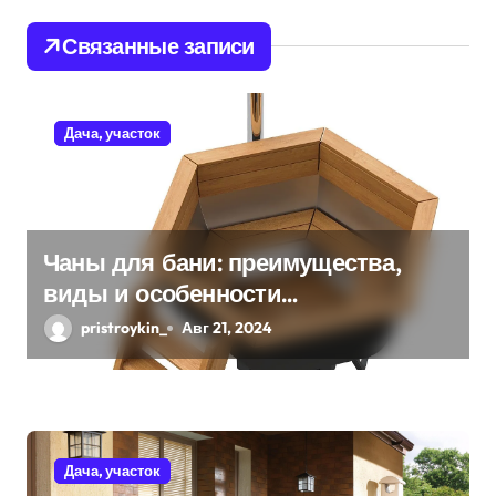
ц
и
Связанные записи
я
п
Дача, участок
о
з
Чаны для бани: преимущества,
а
виды и особенности
п
использования
pristroykin_
Авг 21, 2024
и
с
я
Дача, участок