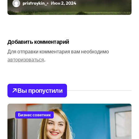
Практичность
pristroykin_
Июн 2, 2024
Добавить комментарий
Для отправки комментария вам необходимо
авторизоваться
.
Вы пропустили
Бизнес советник