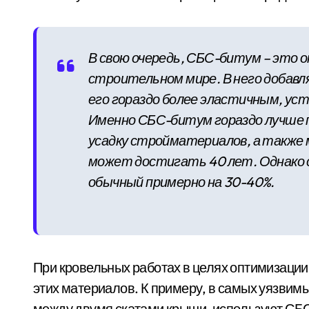
В свою очередь, СБС-битум – это 
строительном мире. В него добавл
его гораздо более эластичным, ус
Именно СБС-битум гораздо лучше 
усадку стройматериалов, а также 
может достигать 40 лет. Однак
обычный примерно на 30-40%.
При кровельных работах в целях оптимизаци
этих материалов. К примеру, в самых уязвимы
между двумя скатами крыши, используют СБС