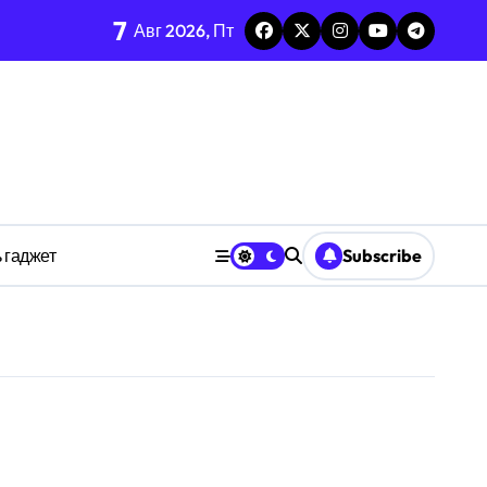
7
тых системах
Авг 2026, Пт
изадачности
ве
 гаджет
Subscribe
анстве
ности индивидуума
ве