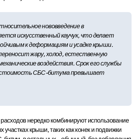
относительное нововведение в
яется искусственный каучук, что делает
тойчивым к деформациям и усадке крыши.
переносит жару, холод, естественную
механические воздействия. Срок его службы
о стоимость СБС-битума превышает
и расходов нередко комбинируют использование
х участках крыши, таких как конек и подвижки
-битум, в остальных – обычный, без добавления