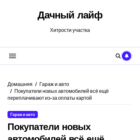
Перейти
к
Дачный лайф
содержанию
Хитрости участка
Домашняя
Гараж и авто
Покупатели новых автомобилей всё ещё
переплачивают из-за оплаты картой
Гараж и авто
Покупатели новых
автомобилей всё ещё