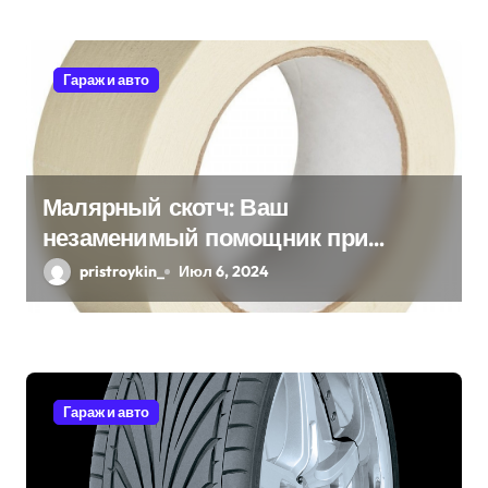
я
м
Гараж и авто
Малярный скотч: Ваш
незаменимый помощник при
ремонтных работах
pristroykin_
Июл 6, 2024
Гараж и авто