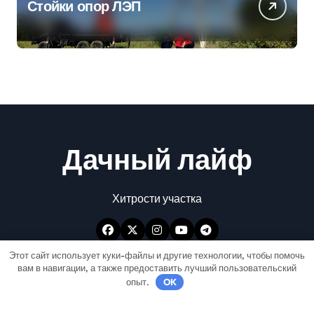
Стойки опор ЛЭП
Дачный лайф
Хитрости участка
Этот сайт использует куки-файлы и другие технологии, чтобы помочь
вам в навигации, а также предоставить лучший пользовательский
опыт.
OK
Авторские права © Все права защищены
|
Newspaperup
от
Themeansar
.