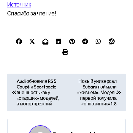
Источник
Спасибо за чтение!
Н
Audi обновила RS 5
Новый универсал
Coupé и Sportback:
Subaru поймали
а
внешность как у
«живьём». Модель
«старших» моделей,
первой получила
в
а мотор прежний
«оппозитник» 1.8
и
г