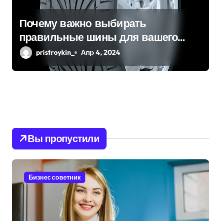
Почему важно выбирать
правильные шины для вашего
автомобиля?
pristroykin_
Апр 4, 2024
Вы пропустили
Бизнес советник