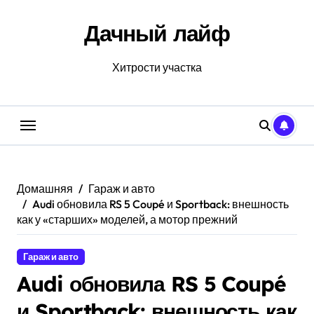
Перейти
к
Дачный лайф
содержанию
Хитрости участка
Домашняя
Гараж и авто
Audi обновила RS 5 Coupé и Sportback: внешность
как у «старших» моделей, а мотор прежний
Гараж и авто
Audi обновила RS 5 Coupé
и Sportback: внешность как