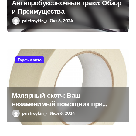
Антипробуксовочные траки: Обзор
п
и Преимущества
и
pristroykin_
Окт 6, 2024
с
я
м
Гараж и авто
Малярный скотч: Ваш
незаменимый помощник при
ремонтных работах
pristroykin_
Июл 6, 2024