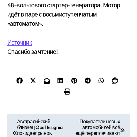
48-вольтового стартер-генератора. Мотор
идёт в паре с восьмиступенчатым
«автоматом».
Источник
Спасибо за чтение!
Н
Австралийский
Покупатели новых
близнец Opel Insignia
автомобилей всё
а
покидает рынок:
ещё переплачивают