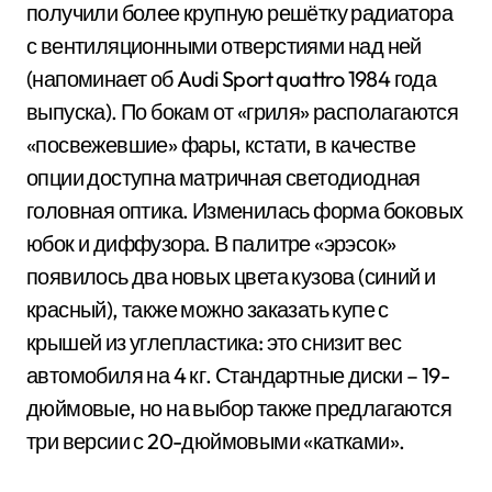
получили более крупную решётку радиатора
с вентиляционными отверстиями над ней
(напоминает об Audi Sport quattro 1984 года
выпуска). По бокам от «гриля» располагаются
«посвежевшие» фары, кстати, в качестве
опции доступна матричная светодиодная
головная оптика. Изменилась форма боковых
юбок и диффузора. В палитре «эрэсок»
появилось два новых цвета кузова (синий и
красный), также можно заказать купе с
крышей из углепластика: это снизит вес
автомобиля на 4 кг. Стандартные диски – 19-
дюймовые, но на выбор также предлагаются
три версии с 20-дюймовыми «катками».