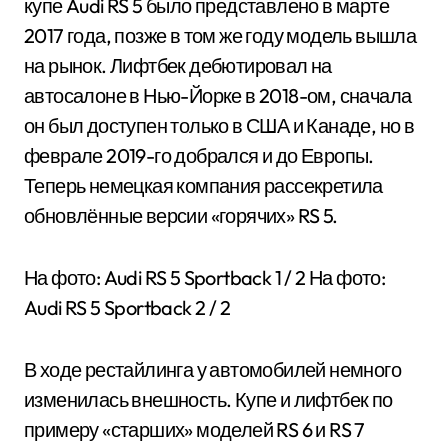
купе Audi RS 5 было представлено в марте
2017 года, позже в том же году модель вышла
на рынок. Лифтбек дебютировал на
автосалоне в Нью-Йорке в 2018-ом, сначала
он был доступен только в США и Канаде, но в
феврале 2019-го добрался и до Европы.
Теперь немецкая компания рассекретила
обновлённые версии «горячих» RS 5.
На фото: Audi RS 5 Sportback
1
/ 2 На фото:
Audi RS 5 Sportback
2
/ 2
В ходе рестайлинга у автомобилей немного
изменилась внешность. Купе и лифтбек по
примеру «старших» моделей RS 6 и RS 7