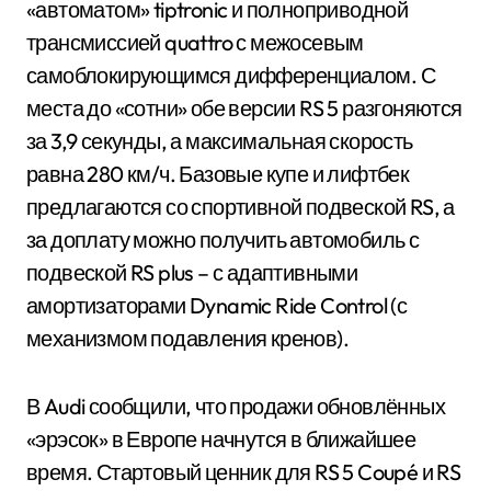
«автоматом» tiptronic и полноприводной
трансмиссией quattro с межосевым
самоблокирующимся дифференциалом. С
места до «сотни» обе версии RS 5 разгоняются
за 3,9 секунды, а максимальная скорость
равна 280 км/ч. Базовые купе и лифтбек
предлагаются со спортивной подвеской RS, а
за доплату можно получить автомобиль с
подвеской RS plus – с адаптивными
амортизаторами Dynamic Ride Control (с
механизмом подавления кренов).
В Audi сообщили, что продажи обновлённых
«эрэсок» в Европе начнутся в ближайшее
время. Стартовый ценник для RS 5 Coupé и RS