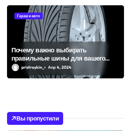
Гараж и авто
Почему важно выбирать
правильные шины для вашего
автомобиля?
pristroykin_
Апр 4, 2024
Вы пропустили