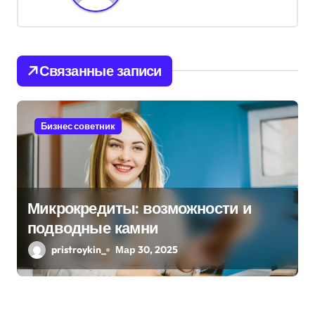
а
ц
и
Связанные записи
я
п
Бизнес советник
о
з
Микрокредиты: возможности и
а
подводные камни
п
pristroykin_
Мар 30, 2025
и
с