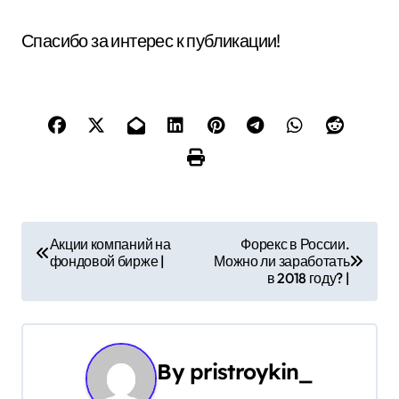
Спасибо за интерес к публикации!
Н
Акции компаний на
Форекс в России.
фондовой бирже |
Можно ли заработать
а
в 2018 году? |
в
и
By
pristroykin_
г