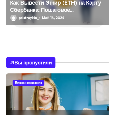
Как Вывести Эфир (ETH) на Карту
Сбербанка: Пошаговое
Руководство
pristroykin_
Май 14, 2024
Вы пропустили
Бизнес советник