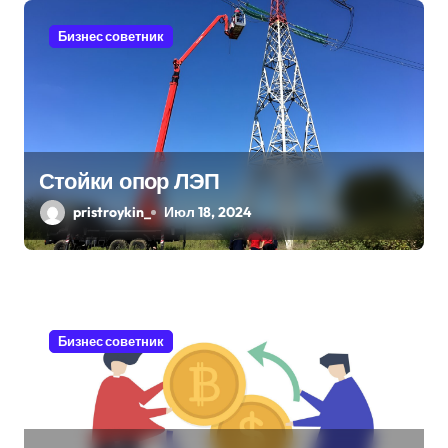
я
Бизнес советник
м
Стойки опор ЛЭП
pristroykin_
Июл 18, 2024
Бизнес советник