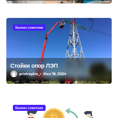
с
я
Бизнес советник
м
Стойки опор ЛЭП
pristroykin_
Июл 18, 2024
Бизнес советник