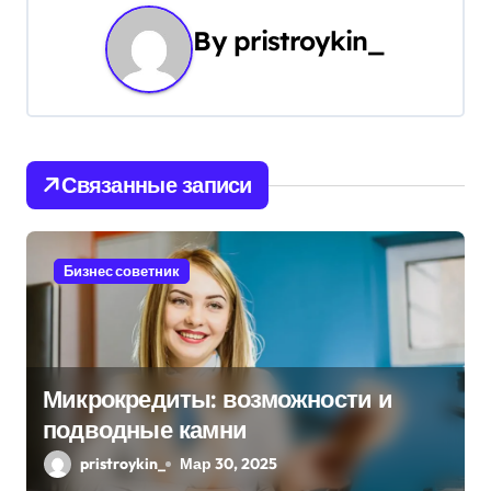
г
By
pristroykin_
а
ц
и
Связанные записи
я
п
Бизнес советник
о
з
а
Микрокредиты: возможности и
подводные камни
п
pristroykin_
Мар 30, 2025
и