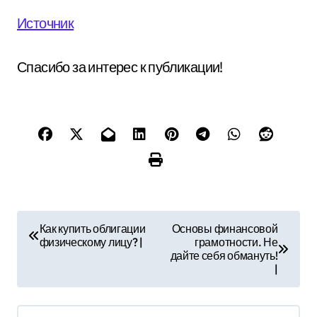
Источник
Спасибо за интерес к публикации!
Н
Как купить облигации
Основы финансовой
физическому лицу? |
грамотности. Не
а
дайте себя обмануть!
|
в
и