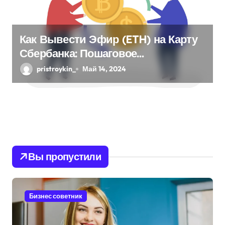
Как Вывести Эфир (ETH) на Карту
Сбербанка: Пошаговое
Руководство
pristroykin_
Май 14, 2024
Вы пропустили
Бизнес советник