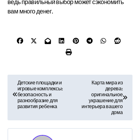
ведь правильный выбор может сэкономить
вам много денег.
Н
Детские площадки и
Карта мира из
игровые комплексы:
дерева:
а
безопасность и
оригинальное
разнообразие для
украшение для
в
развития ребенка
интерьера вашего
дома
и
г