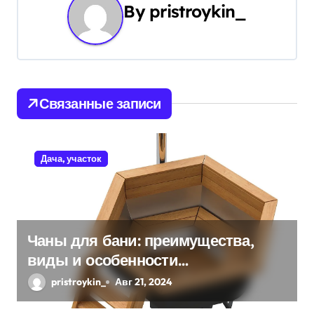
а
By
pristroykin_
ц
и
я
Связанные записи
п
о
Дача, участок
з
а
п
Чаны для бани: преимущества,
виды и особенности
и
использования
pristroykin_
Авг 21, 2024
с