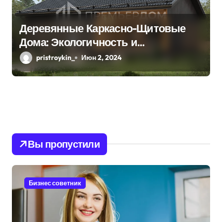
Деревянные Каркасно-Щитовые
Дома: Экологичность и
Практичность
pristroykin_
Июн 2, 2024
Вы пропустили
Бизнес советник