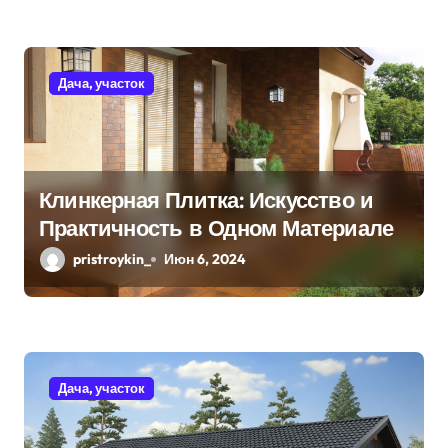
я
м
Дача, участок
Клинкерная Плитка: Искусство и
Практичность в Одном Материале
pristroykin_
Июн 6, 2024
Дача, участок