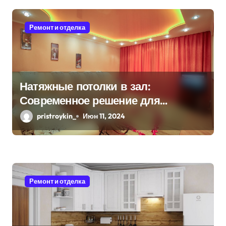
п
Ремонт и отделка
о
з
а
Натяжные потолки в зал:
п
Современное решение для
и
стильного интерьера
pristroykin_
Июн 11, 2024
с
я
м
Ремонт и отделка