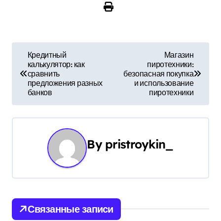
Н
Кредитный
Магазин
калькулятор: как
пиротехники:
а
сравнить
безопасная покупка
предложения разных
и использование
в
банков
пиротехники
и
г
By
pristroykin_
а
ц
и
Связанные записи
я