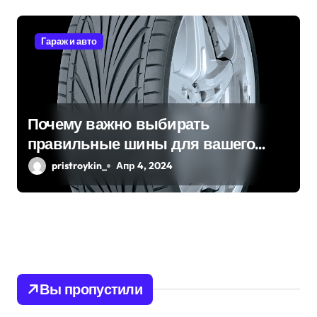
Гараж и авто
Почему важно выбирать
правильные шины для вашего
автомобиля?
pristroykin_
Апр 4, 2024
Вы пропустили