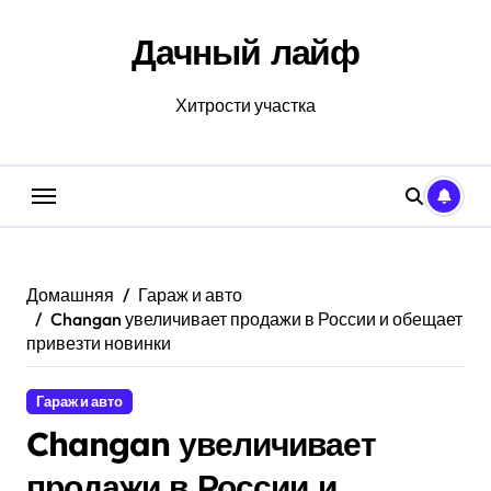
Перейти
к
Дачный лайф
содержанию
Хитрости участка
Домашняя
Гараж и авто
Changan увеличивает продажи в России и обещает
привезти новинки
Гараж и авто
Changan увеличивает
продажи в России и