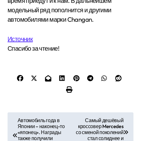
время приедут и к нам. В дальнейшем
модельный ряд пополнится и другими
автомобилями марки Changan.
Источник
Спасибо за чтение!
Н
Автомобиль года в
Самый дешёвый
Японии – наконец-то
кроссовер Mercedes
а
«японец». Награды
со сменой поколений
также получили
стал солиднее и