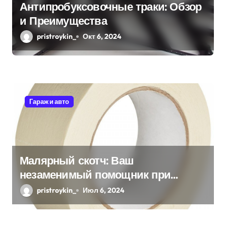
п
Антипробуксовочные траки: Обзор
и Преимущества
и
pristroykin_
Окт 6, 2024
с
я
м
Гараж и авто
Малярный скотч: Ваш
незаменимый помощник при
ремонтных работах
pristroykin_
Июл 6, 2024