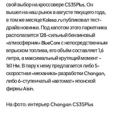
свой выбор на кроссовере CS35Plus. Он
вышел на наш рынок в августе текущего года,
в том же месяце Kolesa.ru публиковал тест-
драйв новинки. Под капотом этого паркетника
располагается 128-сильный бензиновый
«атмосферник» BlueCore с непосредственным
впрыском топлива, его объём составляет 1,6
литра, а максимальный крутящий момент –
161 Нм. В пару к нему предлагается либо 5-
скоростная «механика» разработки Changan,
либо 6-ступенчатый «автомат» японской
фирмы Aisin.
На фото: интерьер Changan CS35Plus