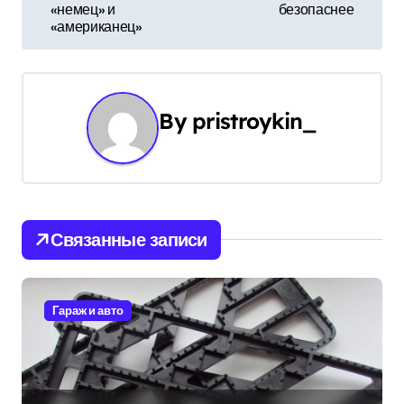
в
«немец» и
безопаснее
«американец»
и
г
а
By
pristroykin_
ц
и
я
Связанные записи
п
о
Гараж и авто
з
а