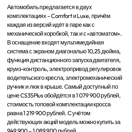
Автомобиль предлагается в двух
комплектациях – Comfort и Luxe, причём
каждая из версий идёт в паре как с
механической коробкой, так и с «автоматом».
В оснащение входят мультимедийная
система с экраном диагональю 10,25 дюйма,
функция дистанционного запуска двигателя,
круиз-контроль, электропривод регулировок
водительского кресла, электромеханический
ручник и люк в крыше. Самый доступный по
цене CS35Plus обойдётся в 1 079 900 рублей,
стоимость топовой комплектации кросса
равна 1 219 900 рублей. С учётом
действующих акций модель можно купить за
949 900 – 1 089 900 рублей.