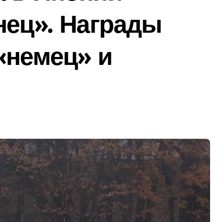
нец». Награды
«немец» и