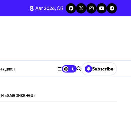
тых системах
8
Авг 2026, Сб
изадачности
ве
 гаджет
Subscribe
анстве
» и «американец»
ности индивидуума
ве