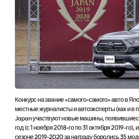
Конкурс на звание «самого-самого» авто в Японии проводят с 1980-го, в состав жюри входят
местные журналисты и автоэксперты (как и в пр
Japan участвуют новые машины, появившиеся
год (с 1 ноября 2018-го по 31 октября 2019-го
сезоне 2019-2020 за награду боролись 35 моде