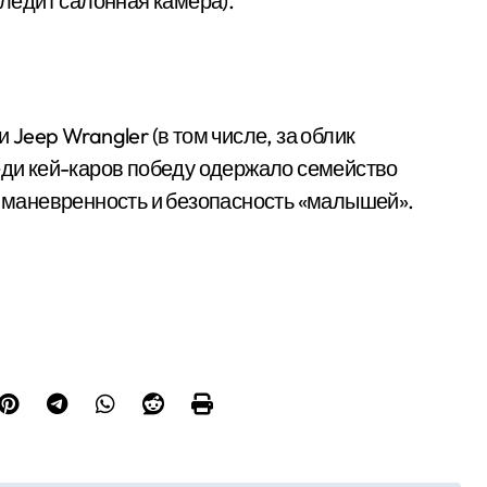
 следит салонная камера).
eep Wrangler (в том числе, за облик
реди кей-каров победу одержало семейство
ь маневренность и безопасность «малышей».