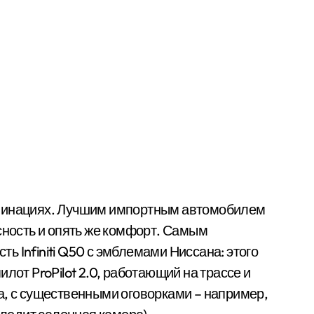
оминациях. Лучшим импортным автомобилем
сность и опять же комфорт. Самым
сть Infiniti Q50 с эмблемами Ниссана: этого
лот ProPilot 2.0, работающий на трассе и
а, с существенными оговорками – например,