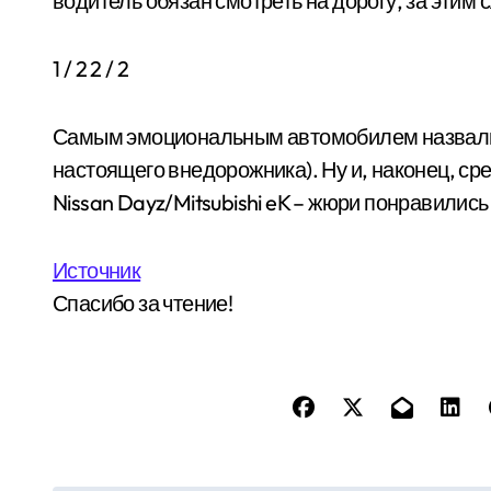
водитель обязан смотреть на дорогу, за этим
1
/ 2
2
/ 2
Самым эмоциональным автомобилем назвали J
настоящего внедорожника). Ну и, наконец, с
Nissan Dayz/Mitsubishi eK – жюри понравилис
Источник
Спасибо за чтение!