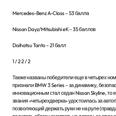
Mercedes-Benz A-Class – 53 балла
Nissan Dayz/Mitsubishi eK – 35 баллов
Daihatsu Tanto – 21 балл
1
/ 2
2
/ 2
Также названы победители еще в четырех н
признали BMW 3 Series – за динамику, безопа
инновационным стал седан Nissan Skyline, то е
звания «четырехдверка» удостоилась за автопи
позволяющий держать руки не на руле (правд