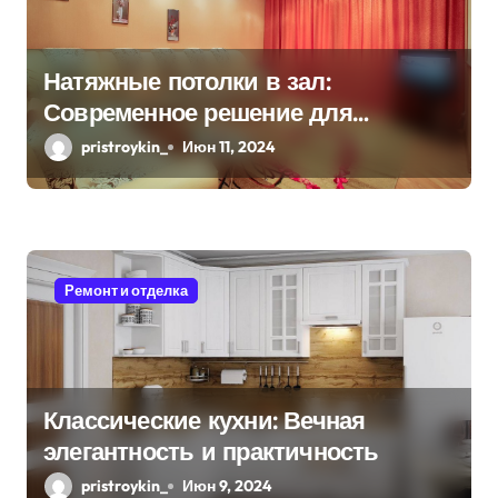
а
п
Натяжные потолки в зал:
Современное решение для
и
стильного интерьера
pristroykin_
Июн 11, 2024
с
я
м
Ремонт и отделка
Классические кухни: Вечная
элегантность и практичность
pristroykin_
Июн 9, 2024