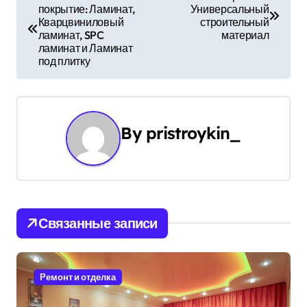
покрытие: Ламинат,
Универсальный
а
Кварцвиниловый
строительный
ламинат, SPC
материал
в
ламинат и Ламинат
под плитку
и
г
а
By
pristroykin_
ц
и
я
Связанные записи
п
о
Ремонт и отделка
з