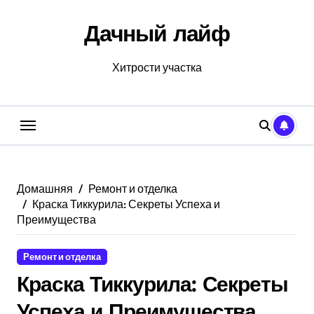
Перейти
к
Дачный лайф
содержанию
Хитрости участка
Домашняя
Ремонт и отделка
Краска Тиккурила: Секреты Успеха и
Преимущества
Ремонт и отделка
Краска Тиккурила: Секреты
Успеха и Преимущества