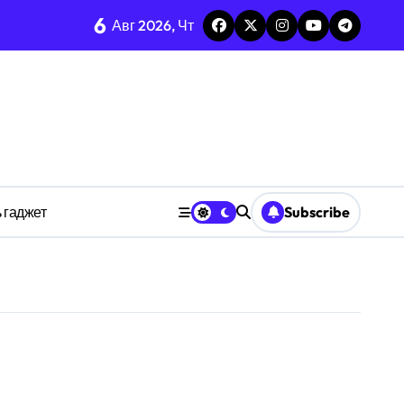
тых системах
6
Авг 2026, Чт
изадачности
ве
 гаджет
Subscribe
анстве
ности индивидуума
ве