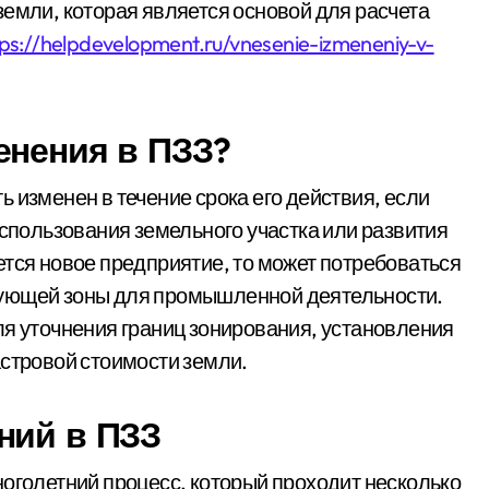
земли, которая является основой для расчета
tps://helpdevelopment.ru/vnesenie-izmeneniy-v-
енения в ПЗЗ?
 изменен в течение срока его действия, если
использования земельного участка или развития
ется новое предприятие, то может потребоваться
вующей зоны для промышленной деятельности.
ля уточнения границ зонирования, установления
астровой стоимости земли.
ний в ПЗЗ
ноголетний процесс, который проходит несколько