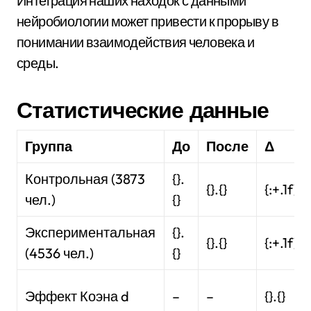
Интеграция наших находок с данными
нейробиологии может привести к прорыву в
понимании взаимодействия человека и
среды.
Статистические данные
Группа
До
После
Δ
Контрольная (3873
{}.
{}.{}
{:+.1f}
чел.)
{}
Экспериментальная
{}.
{}.{}
{:+.1f}
(4536 чел.)
{}
Эффект Коэна d
–
–
{}.{}