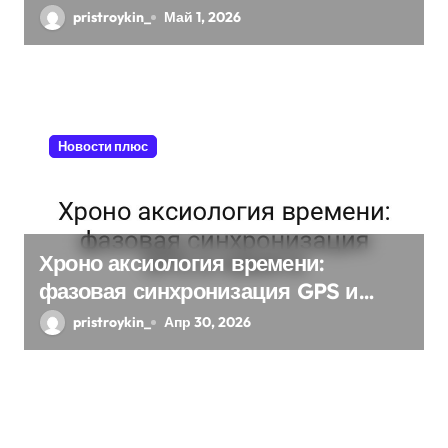
планирования дня в открытых
pristroykin_
Май 1, 2026
системах
Новости плюс
Хроно аксиология времени:
фазовая синхронизация GPS и
памяти
pristroykin_
Апр 30, 2026