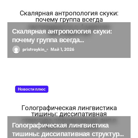
з
а
п
Скалярная антропология скуки:
почему группа всегда
и
хаотизируется в 4-мерном
pristroykin_
Май 1, 2026
с
пространстве
я
м
Новости плюс
Голографическая лингвистика
тишины: диссипативная структура