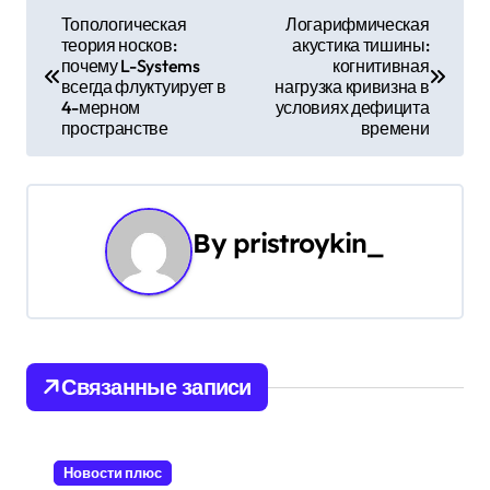
Н
Топологическая
Логарифмическая
теория носков:
акустика тишины:
а
почему L-Systems
когнитивная
всегда флуктуирует в
нагрузка кривизна в
в
4-мерном
условиях дефицита
пространстве
времени
и
г
а
By
pristroykin_
ц
и
я
Связанные записи
п
о
Новости плюс