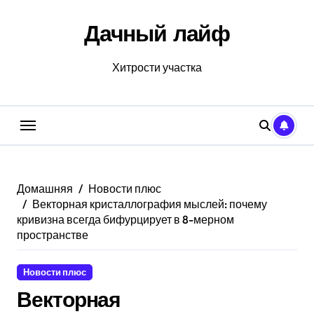
Перейти
к
Дачный лайф
содержанию
Хитрости участка
Домашняя
Новости плюс
Векторная кристаллография мыслей: почему
кривизна всегда бифурцирует в 8-мерном
пространстве
Новости плюс
Векторная