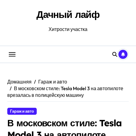
Перейти
к
Дачный лайф
содержанию
Хитрости участка
Домашняя
Гараж и авто
В московском стиле: Tesla Model 3 на автопилоте
врезалась в полицейскую машину
Гараж и авто
В московском стиле: Tesla
Model 3 на автопилоте