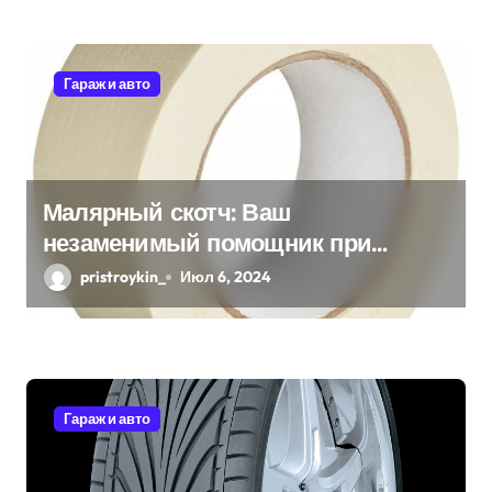
я
м
Гараж и авто
Малярный скотч: Ваш
незаменимый помощник при
ремонтных работах
pristroykin_
Июл 6, 2024
Гараж и авто