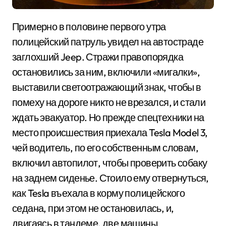
Примерно в половине первого утра
полицейский патруль увидел на автостраде
заглохший Jeep. Стражи правопорядка
остановились за ним, включили «мигалки»,
выставили светоотражающий знак, чтобы в
помеху на дороге никто не врезался, и стали
ждать эвакуатор. Но прежде спецтехники на
место происшествия приехала Tesla Model 3,
чей водитель, по его собственным словам,
включил автопилот, чтобы проверить собаку
на заднем сиденье. Стоило ему отвернуться,
как Tesla въехала в корму полицейского
седана, при этом не остановилась, и,
двигаясь в тандеме, две машины