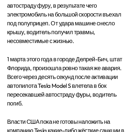
автостраду фуру, в результате чего
электромобиль на большой скорости въехал
под полуприцеп. От удара машине снесло
крышу, водитель получил травмы,
несовместимые с жизнью.
1 марта этого года в городе Делрей-Бич, штат
Флорида, произошла ровно такая же авария.
Всего через десять секунд после активации
автопилота Tesla Model S влетела в бок
пересекавшей автостраду фуры, водитель
погиб.
Власти США пока не готовы наложить на
компанию Tesla какие-либо жёсткие санкции в