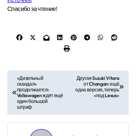
Спасибо за чтение!
Н
«Дизельный
Другая Suzuki Vitara
скандал»
от Changan: ещё
а
продолжается:
одна версия, теперь
Volkswagen ждёт ещё
«под Lexus»
в
один большой
штраф
и
г