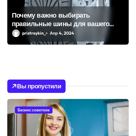
Почему важно выбирать
правильные шины для вашего
автомобиля?
pristroykin_
Апр 4, 2024
Вы пропустили
Бизнес советник