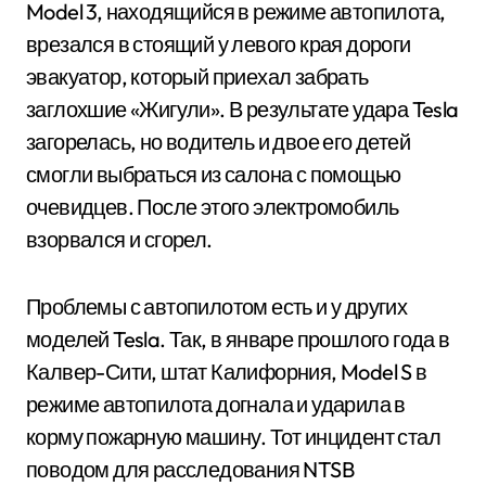
Model 3, находящийся в режиме автопилота,
врезался в стоящий у левого края дороги
эвакуатор, который приехал забрать
заглохшие «Жигули». В результате удара Tesla
загорелась, но водитель и двое его детей
смогли выбраться из салона с помощью
очевидцев. После этого электромобиль
взорвался и сгорел.
Проблемы с автопилотом есть и у других
моделей Tesla. Так, в январе прошлого года в
Калвер-Сити, штат Калифорния, Model S в
режиме автопилота догнала и ударила в
корму пожарную машину. Тот инцидент стал
поводом для расследования NTSB