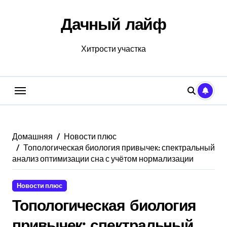
Перейти
к
Дачный лайф
содержанию
Хитрости участка
Домашняя
Новости плюс
Топологическая биология привычек: спектральный
анализ оптимизации сна с учётом нормализации
Новости плюс
Топологическая биология
привычек: спектральный