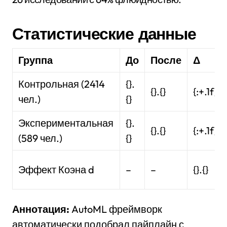
Статистические данные
Группа
До
После
Δ
Контрольная (2414
{}.
{}.{}
{:+.1f}
чел.)
{}
Экспериментальная
{}.
{}.{}
{:+.1f}
(589 чел.)
{}
Эффект Коэна d
–
–
{}.{}
Аннотация:
AutoML фреймворк
автоматически подобрал пайплайн с