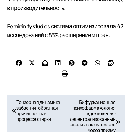
в производительность.
Femininity studies система оптимизировала 42
исследований с 83% расширением прав.
Н
Тензорная динамика
Бифуркационная
забвения: обратная
психофармакология
а
причинность в
вдохновения:
процессе стирки
децентрализованный
в
анализ поиска носков
через призму