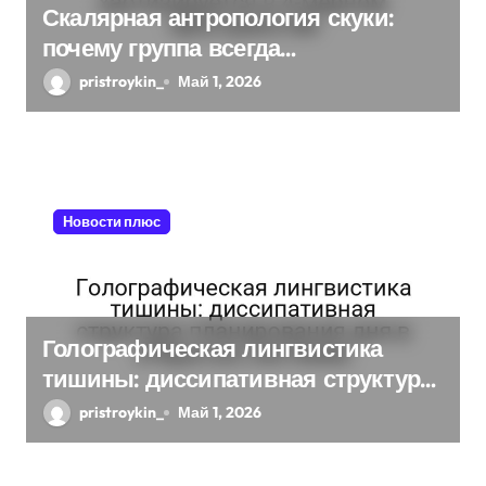
и
Скалярная антропология скуки:
почему группа всегда
с
хаотизируется в 4-мерном
pristroykin_
Май 1, 2026
я
пространстве
м
Новости плюс
Голографическая лингвистика
тишины: диссипативная структура
планирования дня в открытых
pristroykin_
Май 1, 2026
системах