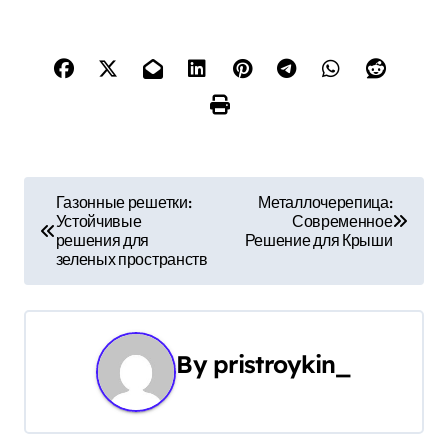
Н
Газонные решетки:
Металлочерепица:
Устойчивые
Современное
а
решения для
Решение для Крыши
зеленых пространств
в
и
г
By
pristroykin_
а
ц