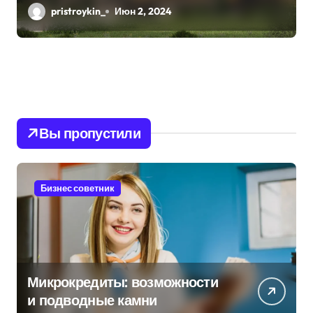
Практичность
pristroykin_
Июн 2, 2024
Вы пропустили
Бизнес советник
Микрокредиты: возможности
и подводные камни