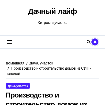
Перейти
к
Дачный лайф
содержанию
Хитрости участка
Домашняя
Дача, участок
Производство и строительство домов из СИП-
панелей
Дача, участок
Производство и
строительство домов из