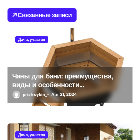
и
Связанные записи
я
п
Дача, участок
о
з
а
Чаны для бани: преимущества,
виды и особенности
п
использования
pristroykin_
Авг 21, 2024
и
с
я
Дача, участок
м