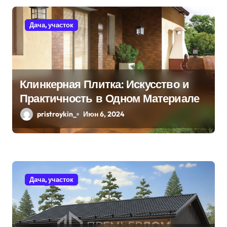
м
Дача, участок
Клинкерная Плитка: Искусство и
Практичность в Одном Материале
pristroykin_
Июн 6, 2024
Дача, участок