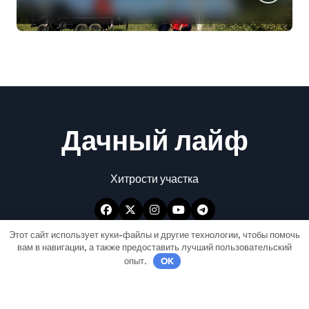
Дачный лайф
Хитрости участка
Этот сайт использует куки-файлы и другие технологии, чтобы помочь
вам в навигации, а также предоставить лучший пользовательский
опыт.
OK
Авторские права © Все права защищены
|
Newspaperup
от
Themeansar
.