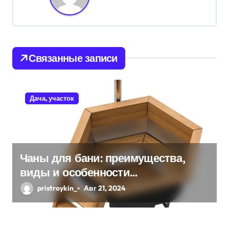
ц
и
я
Связанные записи
п
о
Дача, участок
з
а
п
Чаны для бани: преимущества,
виды и особенности
и
использования
pristroykin_
Авг 21, 2024
с
я