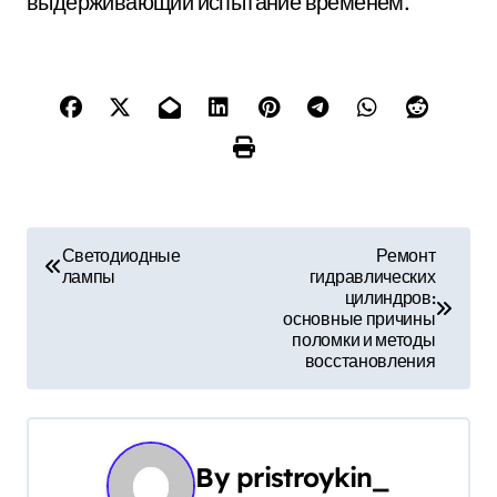
выдерживающий испытание временем.
Н
Светодиодные
Ремонт
лампы
гидравлических
а
цилиндров:
основные причины
в
поломки и методы
восстановления
и
г
а
By
pristroykin_