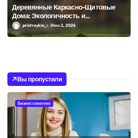
Деревянные Каркасно-Щитовые
Дома: Экологичность и
Практичность
pristroykin_
Июн 2, 2024
Вы пропустили
Бизнес советник