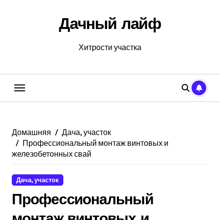
Перейти
к
Дачный лайф
содержанию
Хитрости участка
Домашняя
Дача, участок
Профессиональный монтаж винтовых и
железобетонных свай
Дача, участок
Профессиональный
монтаж винтовых и