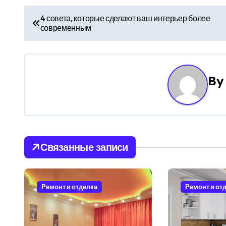
Н
4 совета, которые сделают ваш интерьер более
современным
а
в
и
B
г
а
ц
Связанные записи
и
я
Ремонт и отделка
Ремонт и от
п
о