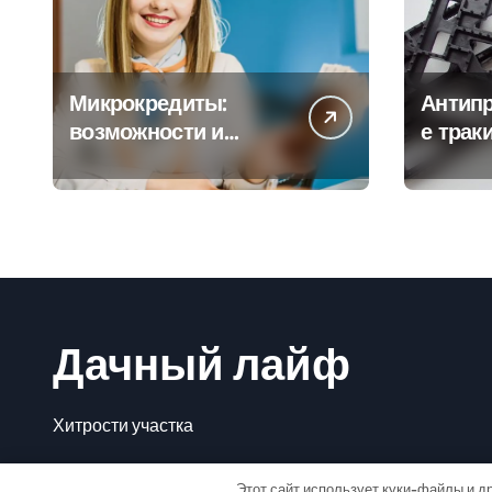
Микрокредиты:
Антип
возможности и
е трак
подводные камни
Преим
Дачный лайф
Хитрости участка
Этот сайт использует куки-файлы и др