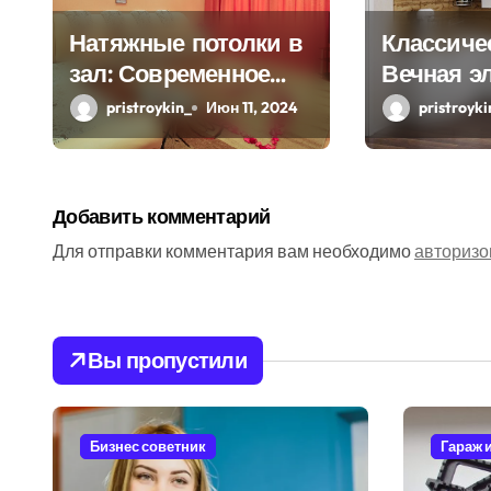
з
Натяжные потолки в
Классичес
зал: Современное
Вечная э
а
решение для
и практи
pristroykin_
Июн 11, 2024
pristroyki
п
стильного интерьера
и
с
Добавить комментарий
я
Для отправки комментария вам необходимо
авторизо
м
Вы пропустили
Бизнес советник
Гараж 