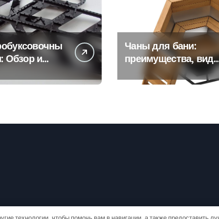
робуксовочны
Чаны для бани:
и: Обзор и
преимущества, вид
ущества
и особенности
использования
угие технологии, чтобы помочь вам в навигации, а также предоставить л