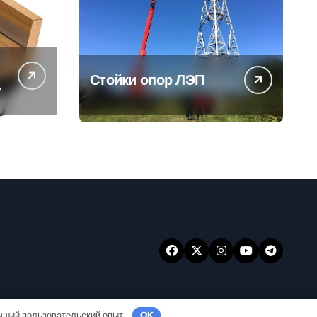
Стойки опор ЛЭП
ы
учший пользовательский опыт.
OK