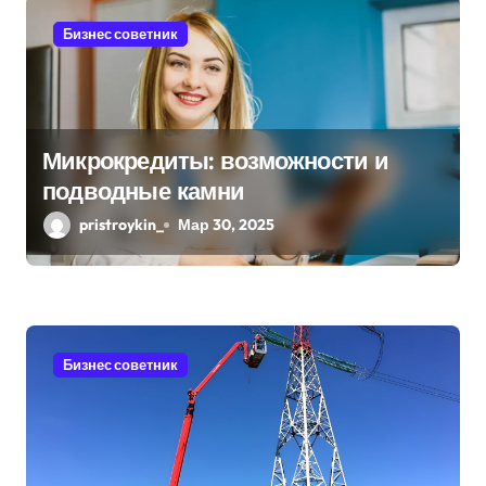
я
Бизнес советник
п
о
з
Микрокредиты: возможности и
подводные камни
а
pristroykin_
Мар 30, 2025
п
и
с
я
Бизнес советник
м