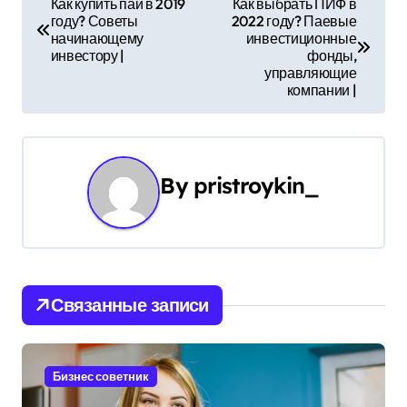
Как купить пай в 2019
Как выбрать ПИФ в
году? Советы
2022 году? Паевые
а
начинающему
инвестиционные
инвестору |
фонды,
в
управляющие
компании |
и
г
а
By
pristroykin_
ц
и
я
Связанные записи
п
о
Бизнес советник