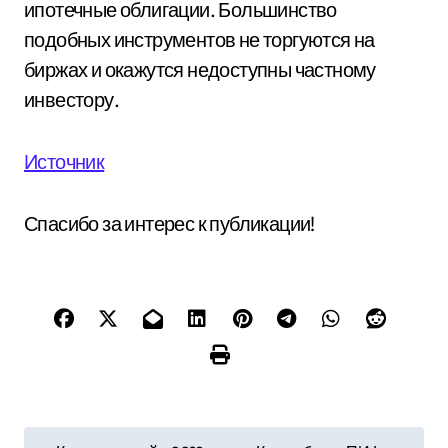
ипотечные облигации. Большинство
подобных инструментов не торгуются на
биржах и окажутся недоступны частному
инвестору.
Источник
Спасибо за интерес к публикации!
Н