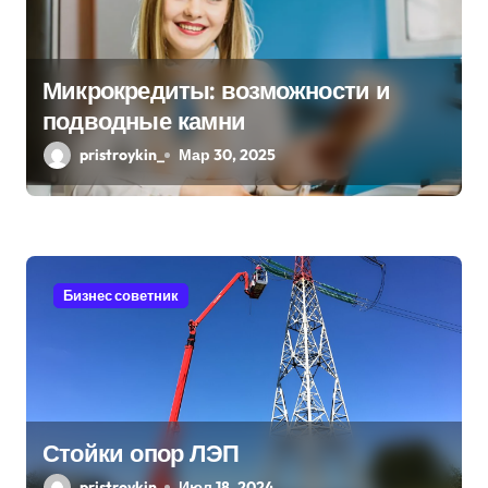
з
а
п
Микрокредиты: возможности и
подводные камни
и
pristroykin_
Мар 30, 2025
с
я
м
Бизнес советник
Стойки опор ЛЭП
pristroykin_
Июл 18, 2024