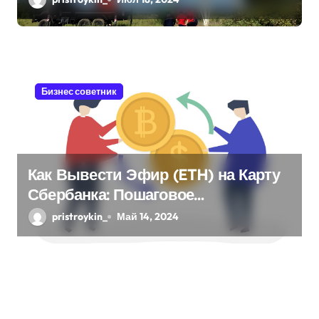
Бизнес советник
Как Вывести Эфир (ETH) на Карту
Сбербанка: Пошаговое
Руководство
pristroykin_
Май 14, 2024