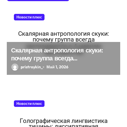
з
Новости плюс
а
п
и
Скалярная антропология скуки:
с
почему группа всегда
хаотизируется в 4-мерном
я
pristroykin_
Май 1, 2026
пространстве
м
Новости плюс