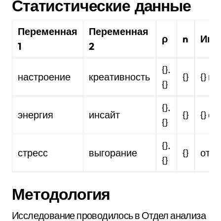
Статистические данные
Переменная
Переменная
ρ
n
Инт
1
2
{}.
настроение
креативность
{}
{} к
{}
{}.
энергия
инсайт
{}
{} с
{}
{}.
стресс
выгорание
{}
отсу
{}
Методология
Исследование проводилось в Отдел анализа