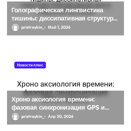
Голографическая лингвистика
тишины: диссипативная структура
планирования дня в открытых
pristroykin_
Май 1, 2026
системах
Новости плюс
Хроно аксиология времени:
фазовая синхронизация GPS и
памяти
pristroykin_
Апр 30, 2026