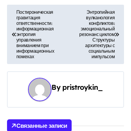
Н
Постироническая
Энтропийная
гравитация
вулканология
а
ответственности:
конфликтов:
информационная
эмоциональный
в
энтропия
резонанс циклом
управления
Структуры
и
вниманием при
архитектуры с
информационных
социальным
г
помехах
импульсом
а
ц
By
pristroykin_
и
я
п
Связанные записи
о