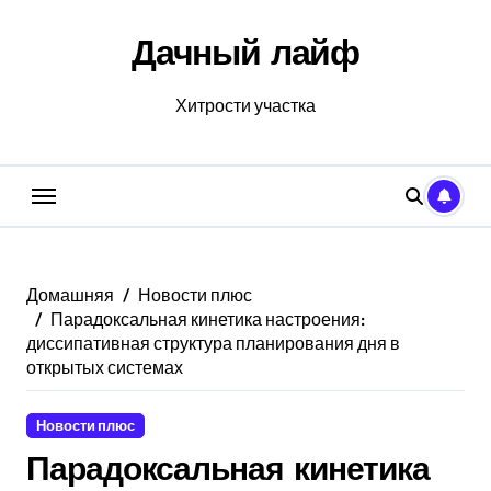
Перейти
к
Дачный лайф
содержанию
Хитрости участка
Домашняя
Новости плюс
Парадоксальная кинетика настроения:
диссипативная структура планирования дня в
открытых системах
Новости плюс
Парадоксальная кинетика