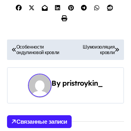
Н
Особенности
Шумоизоляция
ондулиновой кровли
кровли
а
в
и
By
pristroykin_
г
а
ц
Связанные записи
и