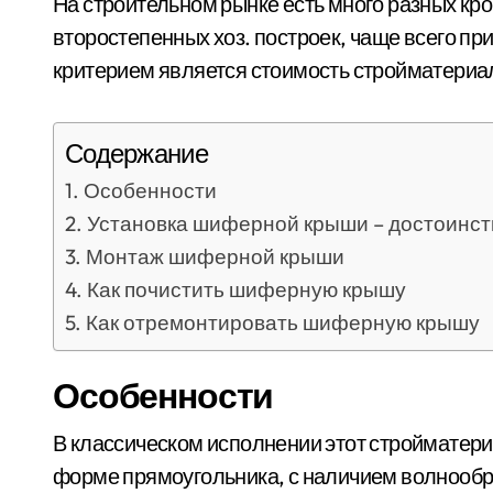
На строительном рынке есть много разных кр
второстепенных хоз. построек, чаще всего п
критерием является стоимость стройматериа
Содержание
Особенности
Установка шиферной крыши – достоинст
Монтаж шиферной крыши
Как почистить шиферную крышу
Как отремонтировать шиферную крышу
Особенности
В классическом исполнении этот стройматери
форме прямоугольника, с наличием волнообр