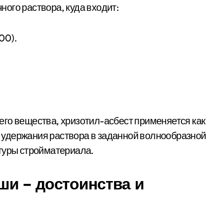
ого раствора, куда входит:
00).
го вещества, хризотил-асбест применяется как
удержания раствора в заданной волнообразной
туры стройматериала.
и – достоинства и