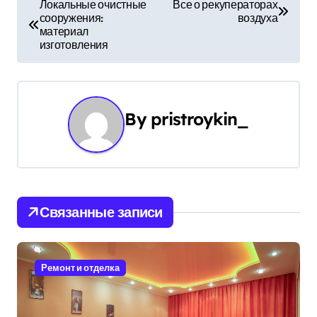
Н
Локальные очистные
Все о рекуператорах
сооружения:
воздуха
а
материал
изготовления
в
и
г
By
pristroykin_
а
ц
и
Связанные записи
я
п
Ремонт и отделка
о