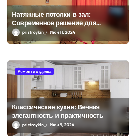
з
а
Натяжные потолки в зал:
Современное решение для
п
стильного интерьера
pristroykin_
Июн 11, 2024
и
с
я
Ремонт и отделка
м
Классические кухни: Вечная
элегантность и практичность
pristroykin_
Июн 9, 2024