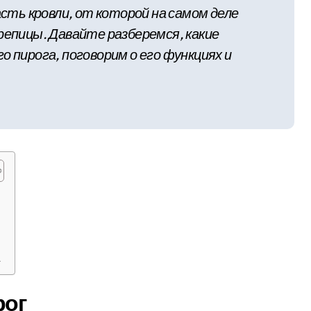
асть кровли, от которой на самом деле
репицы. Давайте разберемся, какие
о пирога, поговорим о его функциях и
а
рог