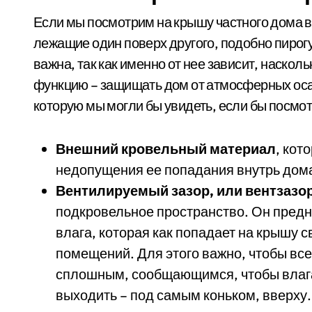
Если мы посмотрим на крышу частного дома в 
лежащие один поверх другого, подобно пирогу
важна, так как именно от нее зависит, наско
функцию – защищать дом от атмосферных осад
которую мы могли бы увидеть, если бы посмот
Внешний кровельный материал
, кот
недопущения ее попадания внутрь дом
Вентилируемый зазор, или вентзазо
подкровельное пространство. Он предн
влага, которая как попадает на крышу с
помещений. Для этого важно, чтобы вс
сплошным, сообщающимся, чтобы влага 
выходить – под самым коньком, вверху. 