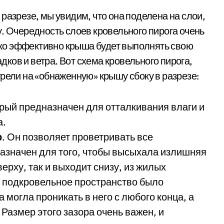
разрезе, мы увидим, что она поделена на слои,
. Очередность слоев кровельного пирога очень
лько эффективно крыша будет выполнять свою
ков и ветра. Вот схема кровельного пирога,
рели на «обнаженную» крышу сбоку в разрезе:
орый предназначен для отталкивания влаги и
а.
р
. Он позволяет проветривать все
азначен для того, чтобы высыхала излишняя
верху, так и выходит снизу, из жилых
е подкровельное пространство было
могла проникать в него с любого конца, а
Размер этого зазора очень важен, и