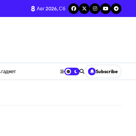
тых системах
8
Авг 2026, Сб
изадачности
ве
 гаджет
Subscribe
анстве
ности индивидуума
ве