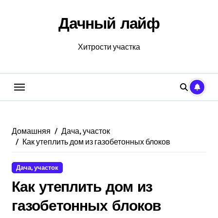
Перейти
к
Дачный лайф
содержанию
Хитрости участка
Домашняя
Дача, участок
Как утеплить дом из газобетонных блоков
Дача, участок
Как утеплить дом из
газобетонных блоков