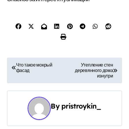
Н
Что такое мокрый
Утепление стен
фасад
деревянного дома
а
изнутри
в
и
By
pristroykin_
г
а