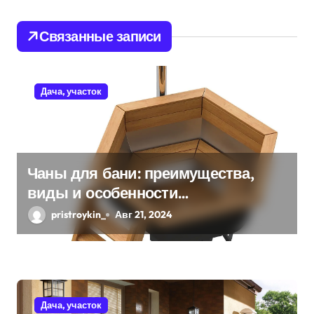
ц
и
Связанные записи
я
п
Дача, участок
о
з
Чаны для бани: преимущества,
а
виды и особенности
п
использования
pristroykin_
Авг 21, 2024
и
с
я
Дача, участок