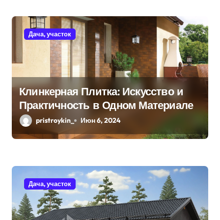
с
я
Дача, участок
м
Клинкерная Плитка: Искусство и
Практичность в Одном Материале
pristroykin_
Июн 6, 2024
Дача, участок