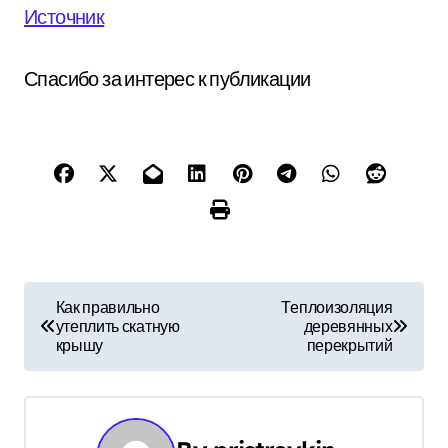
Источник
Спасибо за интерес к публикации
Н
Как правильно
Теплоизоляция
утеплить скатную
деревянных
а
крышу
перекрытий
в
и