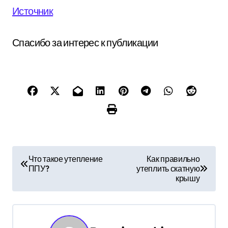
Источник
Спасибо за интерес к публикации
Н
Что такое утепление
Как правильно
ППУ?
утеплить скатную
а
крышу
в
и