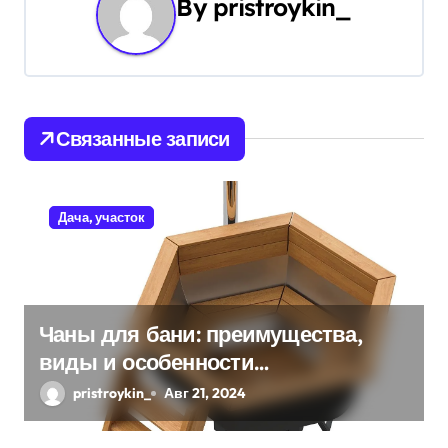
By
pristroykin_
г
а
ц
и
Связанные записи
я
п
Дача, участок
о
з
Чаны для бани: преимущества,
а
виды и особенности
п
использования
pristroykin_
Авг 21, 2024
и