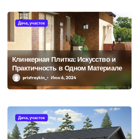
с
я
Дача, участок
м
Клинкерная Плитка: Искусство и
Практичность в Одном Материале
pristroykin_
Июн 6, 2024
Дача, участок