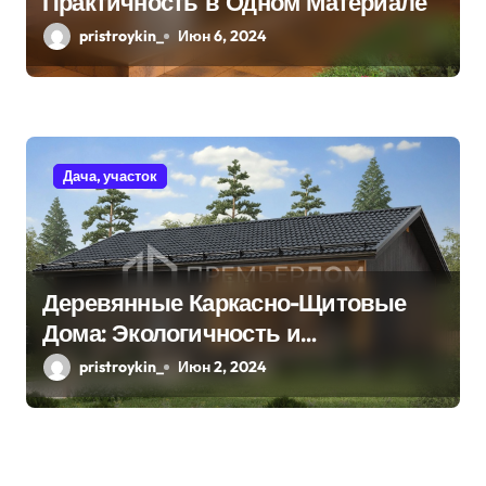
Практичность в Одном Материале
pristroykin_
Июн 6, 2024
Дача, участок
Деревянные Каркасно-Щитовые
Дома: Экологичность и
Практичность
pristroykin_
Июн 2, 2024