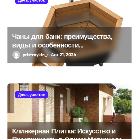
о
з
а
Чаны для бани: преимущества,
виды и особенности
п
использования
pristroykin_
Авг 21, 2024
и
с
я
Дача, участок
м
Клинкерная Плитка: Искусство и