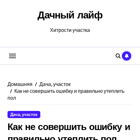
Перейти
к
Дачный лайф
содержанию
Хитрости участка
Домашняя
Дача, участок
Как не совершить ошибку и правильно утеплить
пол
Дача, участок
Как не совершить ошибку и
правильно утеплить пол