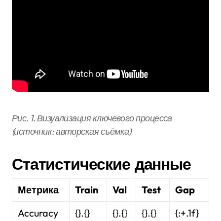
Рис. 1. Визуализация ключевого процесса
(источник: авторская съёмка)
Статистические данные
Метрика
Train
Val
Test
Gap
Accuracy
{}.{}
{}.{}
{}.{}
{:+.1f}