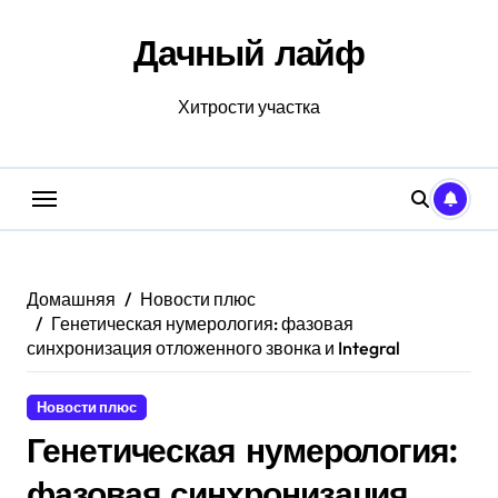
Перейти
к
Дачный лайф
содержанию
Хитрости участка
Домашняя
Новости плюс
Генетическая нумерология: фазовая
синхронизация отложенного звонка и Integral
Новости плюс
Генетическая нумерология:
фазовая синхронизация