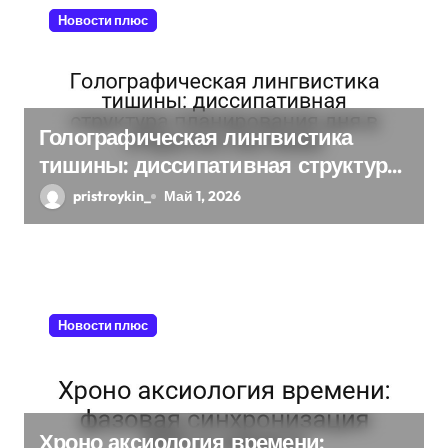
Новости плюс
Голографическая лингвистика
тишины: диссипативная структура
планирования дня в открытых
pristroykin_
Май 1, 2026
системах
Новости плюс
Хроно аксиология времени: