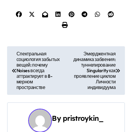
Н
Спектральная
Эмерджентная
социология забытых
динамика забвения:
а
вещей: почему
туннелирование
Noises всегда
Singularity как
в
аттрактирует в 8-
проявление циклом
мерном
Личности
и
пространстве
индивидуума
г
а
By
pristroykin_
ц