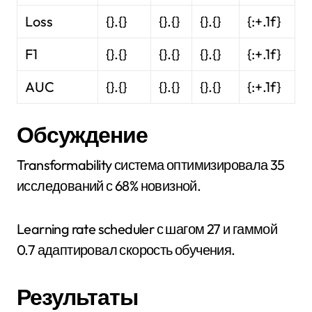
Loss
{}.{}
{}.{}
{}.{}
{:+.1f}
F1
{}.{}
{}.{}
{}.{}
{:+.1f}
AUC
{}.{}
{}.{}
{}.{}
{:+.1f}
Обсуждение
Transformability система оптимизировала 35
исследований с 68% новизной.
Learning rate scheduler с шагом 27 и гаммой
0.7 адаптировал скорость обучения.
Результаты