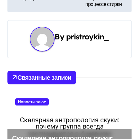
процессе стирки
в
и
г
By
pristroykin_
а
ц
и
Связанные записи
я
п
Новости плюс
о
з
а
Скалярная антропология скуки: