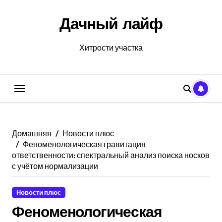
Перейти
к
Дачный лайф
содержанию
Хитрости участка
Домашняя
Новости плюс
Феноменологическая гравитация
ответственности: спектральный анализ поиска носков
с учётом нормализации
Новости плюс
Феноменологическая