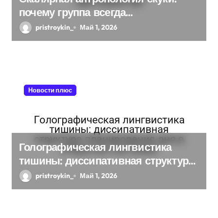
почему группа всегда
п
хаотизируется в 4-мерном
pristroykin_
Май 1, 2026
и
пространстве
с
я
Новости плюс
м
Голографическая лингвистика
тишины: диссипативная структура
планирования дня в открытых
pristroykin_
Май 1, 2026
системах