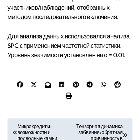
участников/наблюдений, отобранных
методом последовательного включения.
Для анализа данных использовался анализа
SPC с применением частотной статистики.
Уровень значимости установлен на α = 0.01.
Н
Микрокредиты:
Тензорная динамика
возможности и
забвения: обратная
а
подводные камни
причинность в