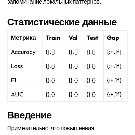
запоминание локальных паттернов.
Статистические данные
Метрика
Train
Val
Test
Gap
Accuracy
{}.{}
{}.{}
{}.{}
{:+.1f}
Loss
{}.{}
{}.{}
{}.{}
{:+.1f}
F1
{}.{}
{}.{}
{}.{}
{:+.1f}
AUC
{}.{}
{}.{}
{}.{}
{:+.1f}
Введение
Примечательно, что повышенная