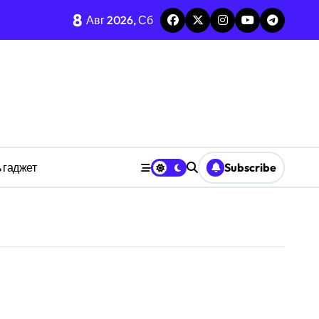
8
Авг 2026, Сб
изадачности
ве
 гаджет
Subscribe
анстве
ности индивидуума
ве